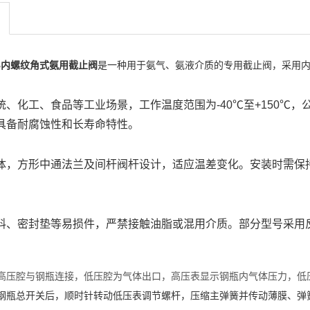
4B内螺纹角式氨用截止阀
是一种用于氨气、氨液介质的专用
截止阀
，采用
统
、化工、食品等工业场景，工作温度范围为-40℃至+150℃，公
具备耐腐蚀性和长寿命特性。
体
，
方形中通法兰
及
间杆阀杆设计
，适应温差变化。安装时需保
料、密封垫等易损件，严禁接触油脂或混用介质。部分型号采用
：高压腔与钢瓶连接，低压腔为气体出口，高压表显示钢瓶内气体压力，低
开钢瓶总开关后，顺时针转动
低压表调节螺杆
，压缩
主弹簧
并传动薄膜、
弹