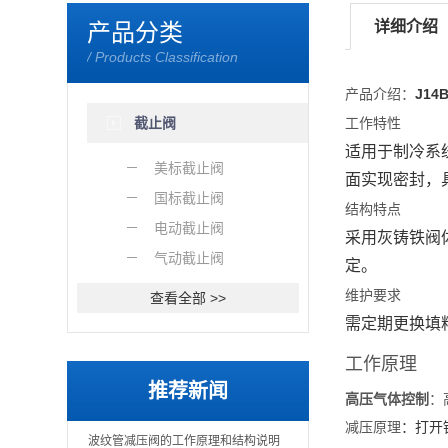
详细介绍
产品分类
/ Products Classification
产品介绍：
J1
截止阀
工作特性
适用于
制冷系
美标截止阀
面实现密封，
国标截止阀
结构特点
电动截止阀
采用
灰铸铁阀
气动截止阀
定。
维护要求
查看全部 >>
需定期更换填
工作原理
推荐新闻
高压气体控制
‌
减压原理
‌：打
波纹管减压阀的工作原理和结构说明