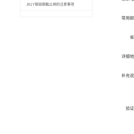
J61Y铬钼钢截止阀的注意事项
常用邮
省
详细地
补充说
验证