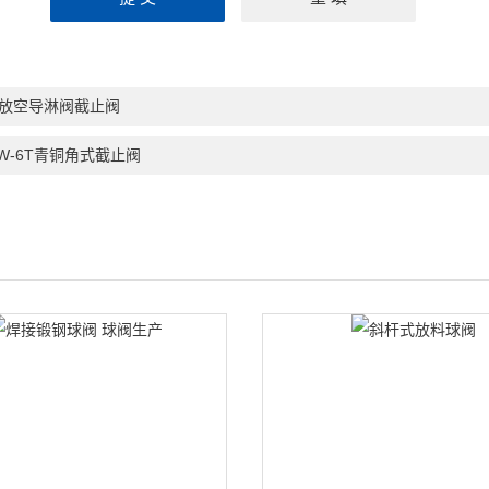
1放空导淋阀截止阀
4W-6T青铜角式截止阀