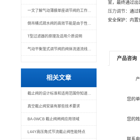
室，最终通过出
一文了解气动薄膜单座调节阀的工作原理
压力调节
‌：通
安全保护
‌：内置
倒吊桶式疏水阀的高效节能是由于性能可靠
T型过滤器的原理及适用介质说明
气动平衡笼式调节阀的阀体流道流线形好
产品咨询
相关文章
产
截止阀的设计标准和适用范围你知道有哪些吗？
您的单
真空截止阀安装有那些技术要求
您的姓
BA-0WCB 截止阀闸阀应用领域
L44Y高压角式节流截止阀性能特点
联系电