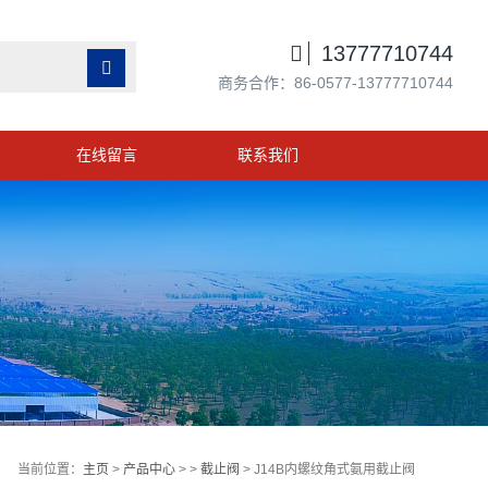

13777710744

商务合作：86-0577-13777710744
在线留言
联系我们
当前位置：
主页
>
产品中心
> >
截止阀
> J14B内螺纹角式氨用截止阀