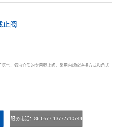
截止阀
用于氨气、氨液介质的专用截止阀，采用内螺纹连接方式和角式
服务电话
：86-0577-13777710744