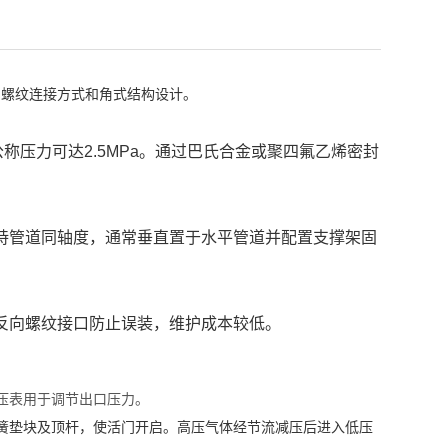
内螺纹连接方式
和
角式结构设计
。
称压力可达2.5MPa。通过
巴氏合金
或
聚四氟乙烯
密封
持管道同轴度，通常垂直置于水平管道并配置支撑架固
反向螺纹接口
防止误装，维护成本较低。
压表用于调节出口压力。
簧垫块
及
顶杆
，使活门开启。高压气体经
节流减压
后进入低压