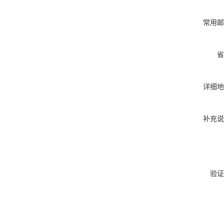
常用邮
省
详细地
补充说
验证