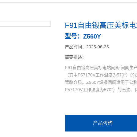
F91自由锻高压美标
型号：Z560Y
产品时间：2025-06-25
简要描述：
F91自由锻高压美标电站闸阀 闸阀生产适
（其中P57170V工作温度为570
管路介质。Z960Y焊接闸阀适用于公称压
P57170V工作温度为570°）的石
产品咨询