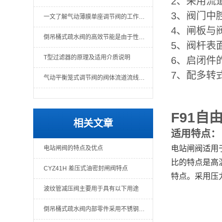
2、采用流
3、阀门中
一文了解气动薄膜单座调节阀的工作原理
4、闸板与
倒吊桶式疏水阀的高效节能是由于性能可靠
5、阀杆表
T型过滤器的原理及适用介质说明
6、启闭件
7、配多转
气动平衡笼式调节阀的阀体流道流线形好
F91自
相关文章
适用特点：
电站闸阀适用
电站闸阀的特点及优点
比的特点是高
CYZ41H 差压式油密封闸阀特点
特点。采用压
波纹管减压阀主要用于具有以下用途
倒吊桶式疏水阀内部零件采用不锈钢制造，维修方便