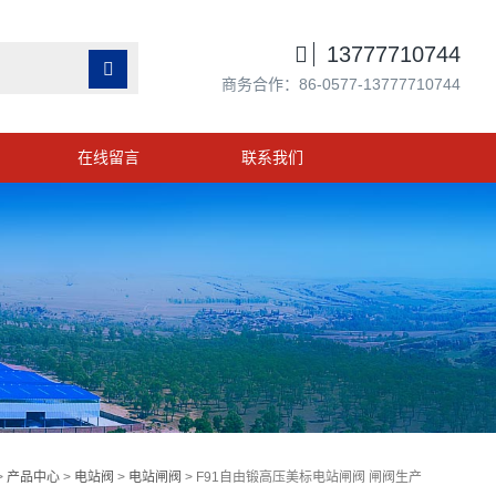

13777710744

商务合作：86-0577-13777710744
在线留言
联系我们
>
产品中心
>
电站阀
>
电站闸阀
> F91自由锻高压美标电站闸阀 闸阀生产