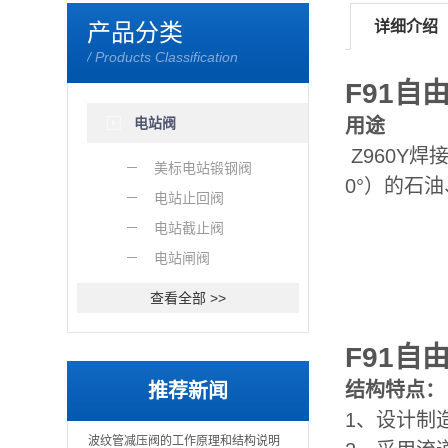
详细介绍
产品分类
/ Products Classification
F91自
电站阀
用途
Z960Y
焊
美标电站锻钢阀
0°）的石
电站止回阀
电站截止阀
电站闸阀
查看全部 >>
F91自
结构特点：
推荐新闻
1、设计制造
波纹管减压阀的工作原理和结构说明