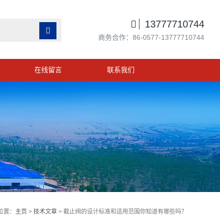

13777710744

商务合作：86-0577-13777710744
在线留言
联系我们
位置：
主页
>
技术文章
> 截止阀的设计标准和适用范围你知道有哪些吗？