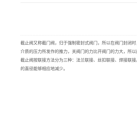
截止阀又称截门阀，归于强制密封式阀门，所以在阀门封闭时
介质的压力所发作的推力，关阀门的力比开阀门的力大，所以
截止阀按联接方法分为三种：法兰联接、丝扣联接、焊接联接
的直径能够相应地减少。