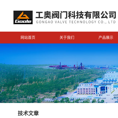
网站首页
关于我们
产品展示
技术文章