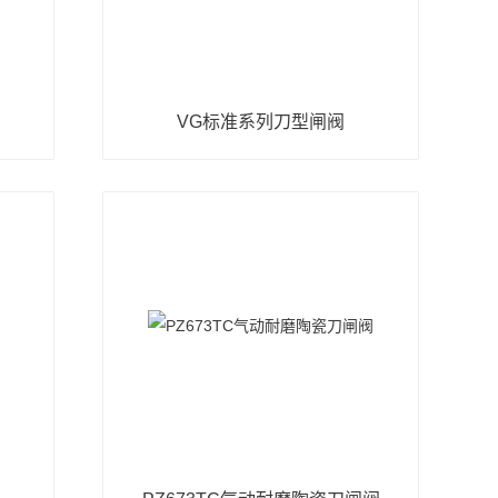
阀
VG标准系列刀型闸阀