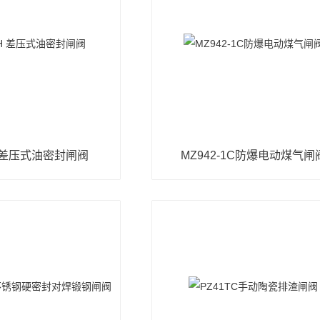
H 差压式油密封闸阀
MZ942-1C防爆电动煤气闸