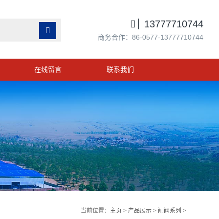

13777710744

商务合作：86-0577-13777710744
在线留言
联系我们
当前位置：
主页
>
产品展示
>
闸阀系列
>