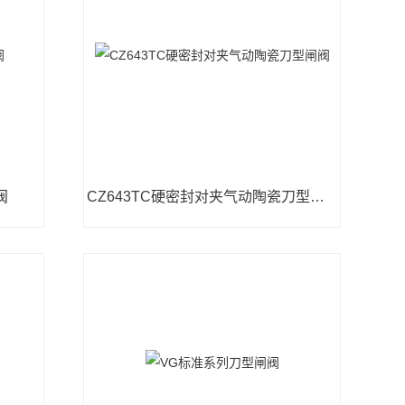
阀
CZ643TC硬密封对夹气动陶瓷刀型闸阀