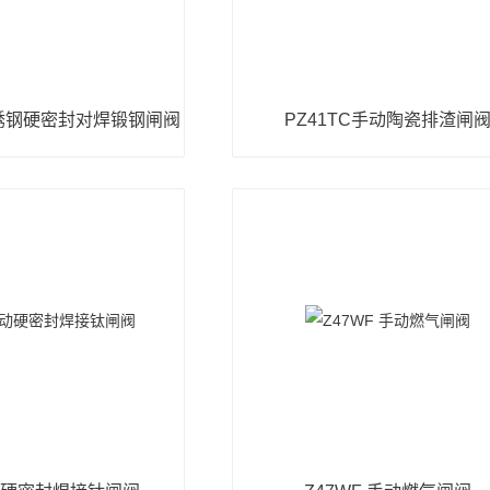
不锈钢硬密封对焊锻钢闸阀
PZ41TC手动陶瓷排渣闸