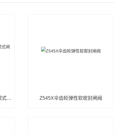
FDZ41H国标单向手动防盗锁闭楔式闸阀
Z545X伞齿轮弹性软密封闸阀