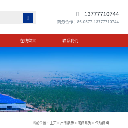

13777710744

商务合作：86-0577-13777710744
在线留言
联系我们
当前位置：
主页
>
产品展示
>
闸阀系列
>
气动闸阀