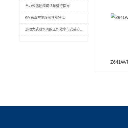
自力式温控阀调试与运行指导
GM高真空隔膜阀性能特点
热动力式疏水阀的工作效率与安装方法有很大的关系
Z641W
产品展示
新闻中心
关于我们
资质
闸阀系列
新闻动态
公司简介
荣誉资