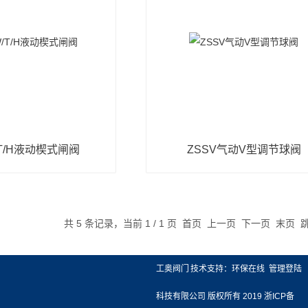
/T/H液动楔式闸阀
ZSSV气动V型调节球阀
共 5 条记录，当前 1 / 1 页 首页 上一页 下一页 末页
展示
联系我们
工奥阀门
技术支持：
环保在线
管理登陆
质
联系方式
科技有限公司
版权所有 2019
浙ICP备