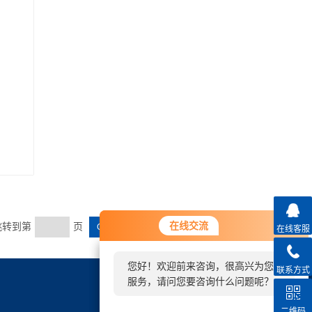
您好！欢迎前来咨询，很高兴为您
在线交流
在线交流
 跳转到第
页
在线客服
服务，请问您要咨询什么问题呢？
您好！欢迎前来咨询，很高兴为您
联系方式
您好，看您停留很久了，是否找到
联系方式
服务，请问您要咨询什么问题呢？
了需求产品，您可以直接在线与我
邮件：
1501381797@qq.com
联系！
地址：
永嘉县瓯北镇张堡东路
二维码