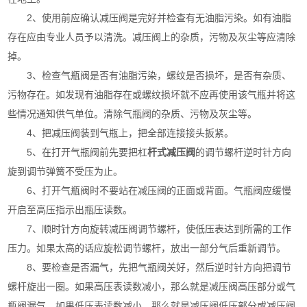
2、使用前应确认减压阀是完好并检查有无油脂污染。如有油脂
存在应由专业人员予以清洗。减压阀上的杂质，污物及灰尘等应清除
掉。
3、检查气瓶阀是否有油脂污染，螺纹是否损坏，是否有杂质、
污物存在。如发现有油脂存在或螺纹损坏就不应再使用该气瓶并将这
些情况通知供气单位。清除气瓶阀的杂质、污物及灰尘等。
4、把减压阀装到气瓶上，把全部连接接头扳紧。
5、在打开气瓶阀前先要把杠
杆式减压阀
的调节螺杆逆时针方向
旋到调节弹簧不受压为止。
6、打开气瓶阀时不要站在减压阀的正面或背面。气瓶阀应缓慢
开启至高压指示出瓶压读数。
7、顺时针方向旋转减压阀调节螺杆，使低压表达到所需的工作
压力。如果太高的话应旋松调节螺杆，放出一部分气后重新调节。
8、要检查是否漏气，先把气瓶阀关好，然后逆时针方向把调节
螺杆旋出一圈。如果高压表读数减小，那么就是减压阀高压部分或气
瓶阀漏气。如果低压表读数减小，那么就是减压阀低压部分或减压阀