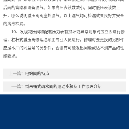
后面的管路和设备漏气。如果高压表读数减小，同时低压表读数上
升，哪么说明减压阀阀座处漏气。以上漏气均可检漏效果良好并安全
的溶液检漏。
10、发现减压阀和配套压力表有损坏或异常现象时应立即进行修
理，
杠杆式减压阀
修理必须由专业人员进行。修理时要更换的另部件
应是本厂的同型号的另部件，否则有可能发出问题或达不到产品的性
能要求。
上一篇：
电站阀的特点
下一篇：
倒吊桶式疏水阀的运动步骤及工作原理介绍
产品展示
新闻中心
关于我们
调节阀
新闻动态
公司简介
疏水阀系列
技术文章
减压阀系列