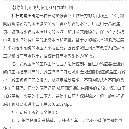
教你如何正确的使用杠杆式减压阀
杠杆式减压阀
是一种自动降低管路工作压力的专门装置，它可将
阀前管路较高的水压减少至阀后管路所需的水平。广泛用于高层建
筑、城市给水管网水压过高的区域、矿井及其他场合，保证给水系统
中各用水点获得适当的服务水压和流量。鉴于水的漏失率和浪费程度
几乎同给水系统的水压大小成正比，因此该减压阀具有改善系统运行
工况和潜在节水作用，据统计其节水效果约为30％。
杠杆式减压阀的工作由阀后压力进行控制。当压力感应器检测到
阀门压力指示升高时，减压阀阀门开度减小;当检测到减压阀后压力减
小，减压阀阀门开度增大，以满足控制要求。不同的形式有不同的具
体工作原理。但总的原理还是:减压阀是通过启闭件的节流，将进口压
力减至某一需要的出口压力，并使出口压力保持稳定。但一般杠杆式
减压阀都要求进出口压差必须≥0.2Mpa。
杠杆式减压阀的安全使用：
1、要把气瓶固定在墙壁、支柱或推车上，务必不能使气瓶翻倒
在地上。