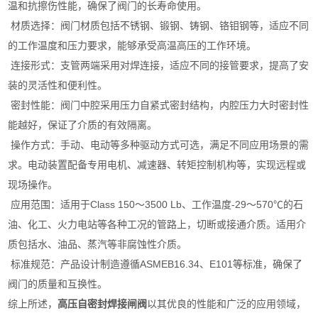
温和抗擦伤性能，‌确保了阀门的长寿命使用。‌
材质选择：‌阀门材质包括不锈钢、‌锻钢、‌铸钢、‌铬钼钢等，‌适应不同
的工作温度和压力要求，‌能够承受高温高压的工作环境。‌
连接形式：‌支管两端采用对焊连接，‌适应不同的接管要求，‌提高了安
装的灵活性和便利性。‌
密封性能：‌阀门中腔采用压力自紧式密封结构，‌内腔压力大时密封性
能越好，‌保证了介质的有效隔离。‌
操作方式：‌手动、‌电动等多种驱动方式可选，‌满足不同应用场景的需
求。‌电动装置配备专用电机、‌减速器、‌转矩控制机构等，‌实现远程或
现场操作。‌
应用范围：‌适用于Class 150～3500 Lb、‌工作温度-29～570℃的石
油、‌化工、‌火力电站等各种工况的管路上，‌切断或接通介质。‌适用介
质包括水、‌油品、‌蒸汽等非腐蚀性介质。‌
标准规范：‌产品设计制造遵循ASMEB16.34、‌E101等标准，‌确保了
阀门的质量和互换性。‌
综上所述，‌
高压自密封焊接闸阀
以其优良的性能和广泛的应用领域，‌