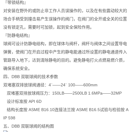
『带锁结构』
对安装在野外的或防止非工作人员误操作的，以及在有些震动较大的
场合手柄受到撞击易产生误操作的阀门，在阀门的全开或全关的位置
没有锁定孔，需要时可加锁，起到安全保险作用。
『防静电结构』
球阀可设计防静电结构，即在球体与阀杆，阀杆与阀体之间设置导电
弹簧，使阀门在开启过程中产生的静电能通过所设置的静电通道传入
管路导入地下，达到清除静电的目的。避免静电打火点燃易燃介质，
确保系统安全。
四、DBB 双联球阀的技术参数
双堵塞双排放球阀通径：4¨——24¨ 100——600mm
双堵塞双排放球阀压力：150LB——2500LB 1.6MPa——32MP
设计标准按 API 6D
结构长度按 ASME B16.10连接法兰按 ASME B16.5试验与检验按 A
IP 598
五、DBB 双联球阀的结构图