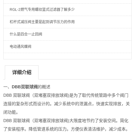
RGL-2燃气专用螺纹篮式过滤器了解多少
杠杆式减压阀主要是起到调节压力的作用
什么是四合一止回阀
电动通风蝶阀
详细介绍
一、
DBB双联球阀
的概述
DBB 双联球阀（双堵塞双排放球阀)是为了取代传统管路中多个阀门
连接的复杂形式而设计的。减少系统中的泄漏点，快速实现排放，关
闭功能。
DBB 双联球阀（双堵塞双排放球阀)大限度地节约了安装空间。简化
了安装程序。降低管道系统的压力。方便仪表清洁维护，减少成本。