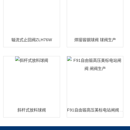
轴流式止回阀ZLH76W
焊接锻钢球阀 球阀生产
斜杆式放料球阀
F91自由锻高压美标电站闸阀 闸阀生产