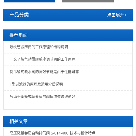
产品分类
点击展开+
推荐新闻
波纹管减压阀的工作原理和结构说明
一文了解气动薄膜单座调节阀的工作原理
倒吊桶式疏水阀的高效节能是由于性能可靠
T型过滤器的原理及适用介质说明
气动平衡笼式调节阀的阀体流道流线形好
相关文章
高压微量卷帘自动排气阀 S-014-40C 技术与设计特点