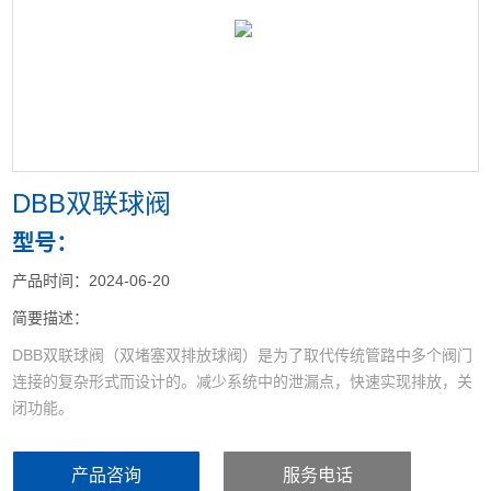
<
>
DBB双联球阀
型号：
产品时间：2024-06-20
简要描述：
DBB双联球阀（双堵塞双排放球阀）是为了取代传统管路中多个阀门
连接的复杂形式而设计的。减少系统中的泄漏点，快速实现排放，关
闭功能。
DBB双联 球阀（双堵塞双排放球阀）大限度地节约了安装空间。简化
产品咨询
服务电话
了安装程序。降低管道系统的压力。方便仪表清洁维护，减少成本。