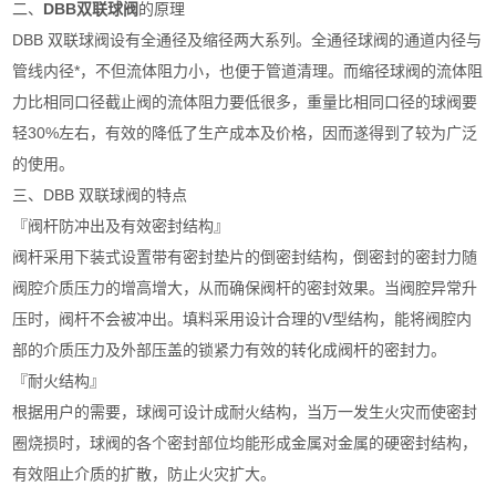
二、
DBB双联球阀
的原理
DBB 双联球阀设有全通径及缩径两大系列。全通径球阀的通道内径与
管线内径*，不但流体阻力小，也便于管道清理。而缩径球阀的流体阻
力比相同口径截止阀的流体阻力要低很多，重量比相同口径的球阀要
轻30%左右，有效的降低了生产成本及价格，因而遂得到了较为广泛
的使用。
三、DBB 双联球阀的特点
『阀杆防冲出及有效密封结构』
阀杆采用下装式设置带有密封垫片的倒密封结构，倒密封的密封力随
阀腔介质压力的增高增大，从而确保阀杆的密封效果。当阀腔异常升
压时，阀杆不会被冲出。填料采用设计合理的V型结构，能将阀腔内
部的介质压力及外部压盖的锁紧力有效的转化成阀杆的密封力。
『耐火结构』
根据用户的需要，球阀可设计成耐火结构，当万一发生火灾而使密封
圈烧损时，球阀的各个密封部位均能形成金属对金属的硬密封结构，
有效阻止介质的扩散，防止火灾扩大。