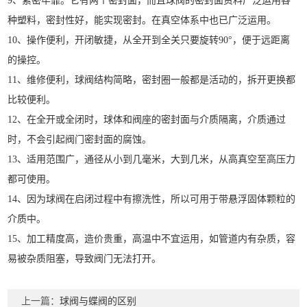
9、紧密牢靠。它有两个密封面，而且球阀的密封面资料广泛运用各
种塑料，密封性好，能实现密封。在真空体系中也已广泛运用。
10、操作便利，开闭敏捷，从全开到全关只要旋转90°，便于远距离
的操控。
11、维修便利，球阀结构简略，密封圈一般都是活动的，拆开更换都
比较便利。
12、在全开或全闭时，球体和阀座的密封面与介质隔离，介质通过
时，不会引起阀门密封面的腐蚀。
13、适用范围广，通径从小到几毫米，大到几米，从高真空至高压力
都可使用。
14、因为球阀在启闭过程中有擦洗性，所以可用于带悬浮固体颗粒的
介质中。
15、加工精度高，造价贵重，高温中不宜运用，如管道内有杂质，容
易被杂质阻塞，导致阀门无法打开。
上一篇：
球阀与蝶阀的区别