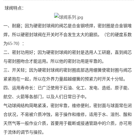
球阀特点：
一、耐磨；因为硬密封球阀的阀芯是合金钢喷焊，密封圈是合金钢堆
焊，所以硬密封球阀在开关时不会发生太大的磨损。（它的硬度系数
为65-70）：
二、密封功用好；因为硬密封球阀的密封是选用人工研磨，直到阀芯
与密封圈吻合才能运用。所以他的密封功用是牢靠的。
三、开关轻；因为硬密封球阀的密封圈底部选用绷簧使密封圈与阀芯
紧紧抱在一起，所以在外界力量超越绷簧的预紧力时开关十分轻。
四、运用寿命长：已广泛使用于石油、化工、发电、造纸、原子能、
航空、火箭等各部门，以及人们日常日子中。
气动球阀结构简略紧凑，密封牢靠，维修便利，密封面与球面常在闭
合状况，不易被介质冲蚀，易于操作和维修，适用于水、溶剂、酸和
天然气等一般作业介质，首要用于截断或接通管路中的介质，亦可用
于流体的调节与操控。