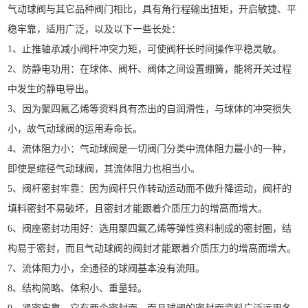
气动球阀与其它品种阀门相比，具有角行程输出扭矩，开启敏捷、平
稳牢靠，适用广泛，以及以下一些长处：
1、止推轴承减小阀杆冲突力矩，可使阀杆长时间操作平稳灵敏。
2、防静电功用：在球体、阀杆、阀体之间设置绷簧，能将开关过程
中发生的静电导出。
3、因为聚四氟乙烯等资料具有杰出的自润滑性，与球体的冲突损失
小，故气动球阀的运用寿命长。
4、流体阻力小：气动球阀是一切阀门分类中流体阻力最小的一种，
即使是缩径气动球阀，其流体阻力也相当小。
5、阀杆密封牢靠：因为阀杆只作转动运动而不做升降运动，阀杆的
填料密封不易破坏，且密封才能跟着介质压力的增高而增大。
6、阀座密封功用好：选用聚四氟乙烯等弹性资料制成的密封圈，结
构易于密封，而且气动球阀的阀封才能跟着介质压力的增高而增大。
7、流体阻力小，全通径的球阀基本没有流阻。
8、结构简略、体积小、重量轻。