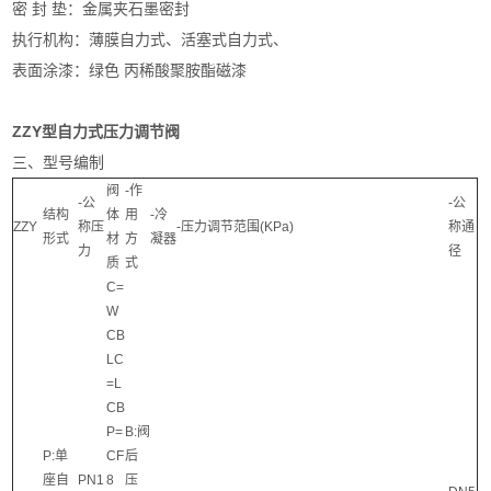
密 封 垫：金属夹石墨密封
执行机构：薄膜自力式、活塞式自力式、
表面涂漆：绿色 丙稀酸聚胺酯磁漆
ZZY型
自力式压力调节阀
三、型号编制
阀
-作
-公
-公
结构
体
用
-冷
ZZY
称压
-压力调节范围(KPa)
称通
形式
材
方
凝器
力
径
质
式
C=
W
CB
LC
=L
CB
P=
B:阀
P:单
CF
后
座自
PN1
8
压