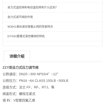
自力式温控阀和电动温控阀有什么区别？
自力式调节阀的作用
WJ641美标波纹管截止阀的性能特点
D743H重锤式液控蝶阀的特色
详细介绍
ZZY型
自力式压力调节阀
公称通径：DN20 ~300 NPS3/4〞~12〞
公称压力：PN16 ~64 CLASS 150LB ~300LB
连接方式：法兰 FF、RF、RTJ、等.
阀盖形式：螺栓压紧式
填 料：V型聚四氟乙烯