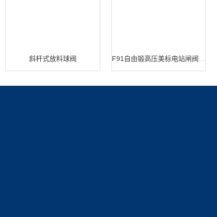
斜杆式放料球阀
F91自由锻高压美标电站闸阀 闸阀生产
产品展示
新闻中心
关于我们
调节阀
新闻动态
公司简介
技术文章
资质展示
联系我们
荣誉资质
联系方式
在线留言