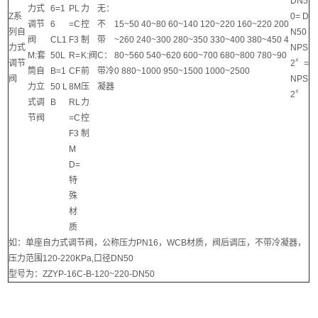
DN5
力式
6=1
PL
力
无：
Z系
0= D
调节
6
=C
控
不
15~50 40~80 60~140 120~220 160~220 200
列自
N50
阀
CL1
F3
制
带
~260 240~300 280~350 330~400 380~450 4
力式
NPS
M:套
50L
R=
K:阀
C：
80~560 540~620 600~700 680~800 780~90
调节
2〞=
筒自
B=1
CF
前
带冷
0 880~1000 950~1500 1000~2500
阀
NPS
力立
50 L
8M
压
凝器
2〞
式调
B
RL
力
节阀
=C
控
F3
制
M
D=
特
殊
材
质
如：单座自力式调节阀，公称压力PN16，WCB材质，阀后调压，不带冷凝器，
压力范围120-220KPa,口径DN50
型号为：ZZYP-16C-B-120~220-DN50