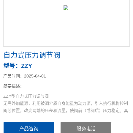
<
>
自力式压力调节阀
型号：ZZY
产品时间：2025-04-01
简要描述：
ZZY型自力式压力调节阀
无需外加能源，利用被调介质自身能量为动力源，引入执行机构控制
阀芯位置，改变两端的压差和流量，使阀前（或阀后）压力稳定。具
有结构紧凑、重量轻、阀容量大、流量特性精确、拆装方便、动作灵
敏，密封性好，压力设定点波动小等优点，广泛应用于气体、液体及
产品咨询
服务电话
蒸汽介质减压稳压或泄压稳压的自动控制。本系列产品作用型式有减