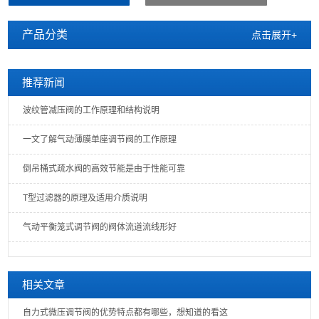
压用阀后压力调节（B型）和泄压用阀前压力调节（K型
产品分类
点击展开+
推荐新闻
波纹管减压阀的工作原理和结构说明
一文了解气动薄膜单座调节阀的工作原理
倒吊桶式疏水阀的高效节能是由于性能可靠
T型过滤器的原理及适用介质说明
气动平衡笼式调节阀的阀体流道流线形好
相关文章
自力式微压调节阀的优势特点都有哪些，想知道的看这