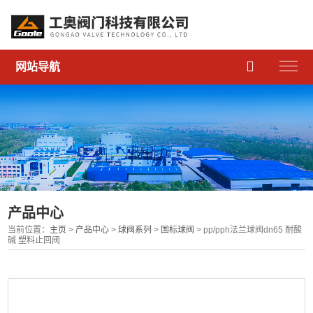

网站导航
产品中心
当前位置：
主页
>
产品中心
>
球阀系列
>
国标球阀
> pp/pph法兰球阀dn65 耐酸
碱 塑料止回阀