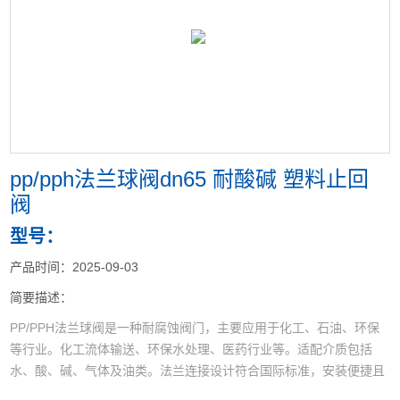
<
>
pp/pph法兰球阀dn65 耐酸碱 塑料止回
阀
型号：
产品时间：2025-09-03
简要描述：
PP/PPH法兰球阀是一种耐腐蚀阀门，主要应用于化工、石油、环保
等行业。化工流体输送、环保水处理、医药行业等‌。适配介质包括
水、酸、碱、气体及油类‌。法兰连接设计符合国际标准，安装便捷且
密封性可靠‌,球体为球形结构，流阻小，通流能力强，节能高效‌.