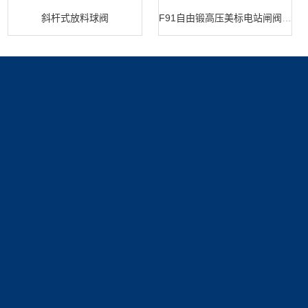
斜杆式放料球阀
F91自由锻高压美标电站闸阀 闸阀生产
产品展示
新闻中心
关于我们
球阀系列
新闻动态
公司简介
技术文章
资质展示
联系我们
荣誉资质
联系方式
在线留言