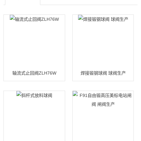
轴流式止回阀ZLH76W
焊接锻钢球阀 球阀生产