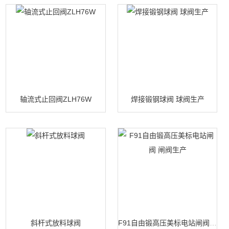
轴流式止回阀ZLH76W
焊接锻钢球阀 球阀生产
斜杆式放料球阀
F91自由锻高压美标电站闸阀 闸阀生产