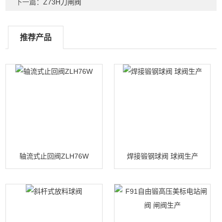
下一篇：
Z73H刀闸阀
推荐产品
轴流式止回阀ZLH76W
焊接锻钢球阀 球阀生产