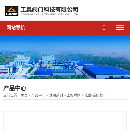

网站导航
产品中心
当前位置：
主页
>
产品中心
>
球阀系列
>
国标球阀
> 法兰碳钢球阀