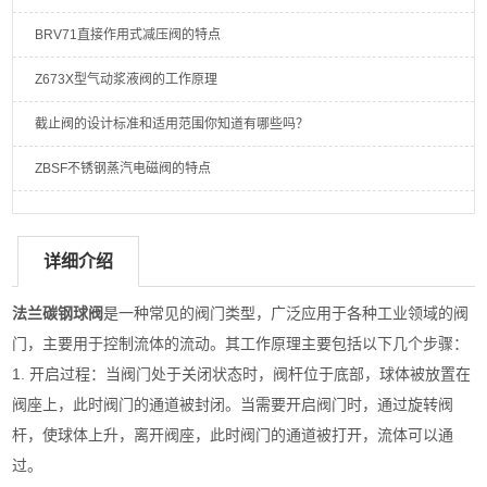
BRV71直接作用式减压阀的特点
Z673X型气动浆液阀的工作原理
截止阀的设计标准和适用范围你知道有哪些吗？
ZBSF不锈钢蒸汽电磁阀的特点
详细介绍
法兰碳钢球阀
是一种常见的阀门类型，
广泛应用于各种工业领域的阀
门，
主要用于控制流体的流动。其工作原理主要包括以下几个步骤：
1. 开启过程：当阀门处于关闭状态时，阀杆位于底部，球体被放置在
阀座上，此时阀门的通道被封闭。当需要开启阀门时，通过旋转阀
杆，使球体上升，离开阀座，此时阀门的通道被打开，流体可以通
过。