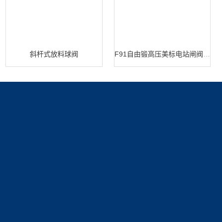
斜杆式放料球阀
F91自由锻高压美标电站闸阀 闸阀生产
产品展示
新闻中心
关于我们
球阀系列
新闻动态
公司简介
技术文章
资质展示
联系我们
荣誉资质
联系方式
在线留言