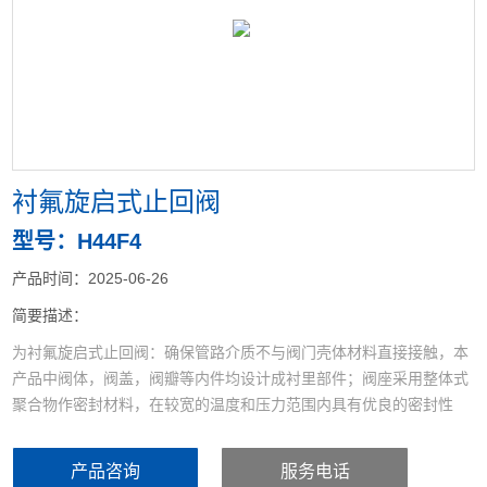
<
>
衬氟旋启式止回阀
型号：H44F4
产品时间：2025-06-26
简要描述：
为衬氟旋启式止回阀：确保管路介质不与阀门壳体材料直接接触，本
产品中阀体，阀盖，阀瓣等内件均设计成衬里部件；阀座采用整体式
聚合物作密封材料，在较宽的温度和压力范围内具有优良的密封性
能；阀门选材广泛，规格齐全，是石油勘探,石化，化工，原油和天然
气等输送管道的理想用阀。阀杆设计成分段式由定位夹夹持连接而
产品咨询
服务电话
成，有利于阀门的开度控制和维修。