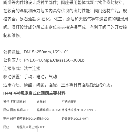
阀瓣等内件均设计成衬里部件；阀座采用整体式聚合物作密封材料，
在较宽的温度和压力范围内具有优良的密封性能；阀门选材广泛，规
格齐全，是石油勘探,石化，化工，原油和天然气等输送管道的理想用
阀。阀杆设计成分段式由定位夹夹持连接而成，有利于阀门的开度控
制和维修。
公称通径：DN15~250mm,1/2"~10"
公称压力：PN1.0~4.0Mpa,Class150~300Lb
连接形式：法兰连接
驱动装置：手动，电动，气动
适用介质：磷酸，硫酸，强碱，王水等具有强腐蚀性的介质。
H44F4
衬氟旋启式止回阀
主要材料
名称
材料
碳素钢
合金钢
不锈耐酸钢
阀体 阀盖
铸钢WCB
铬钼铸钢ZG1CrMo
铬镍钛铸钢ZG1Cr18Ni9Ti
塞体 阀杆
铬不锈钢2Cr14
铬钢40Cr
铬镍钛钢1Cr18Ni9Ti
阀座
增强聚四氟乙烯PTFE