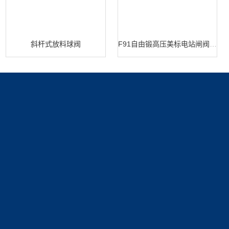
斜杆式放料球阀
F91自由锻高压美标电站闸阀 闸阀生产
产品展示
新闻中心
关于我们
止回阀
新闻动态
公司简介
技术文章
资质展示
联系我们
荣誉资质
联系方式
在线留言