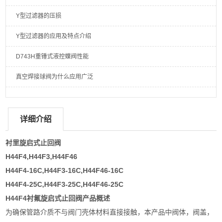
Y型过滤器的压损
Y型过滤器的应用及特点介绍
D743H重锤式液控蝶阀性能
真空焊接球阀为什么应用广泛
详细介绍
衬里旋启式止回阀
H44F4,H44F3,H44F46
H44F4-16C,H44F3-16C,H44F46-16C
H44F4-25C,H44F3-25C,H44F46-25C
H44F4
衬氟旋启式止回阀
产品概述
为确保管路介质不与阀门壳体材料直接接触，本产品中阀体，阀盖，