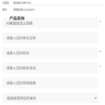
V型垫
聚四氟乙烯PTFE
膜片
铬镍钛钢1Cr18Ni9Ti
产品咨询