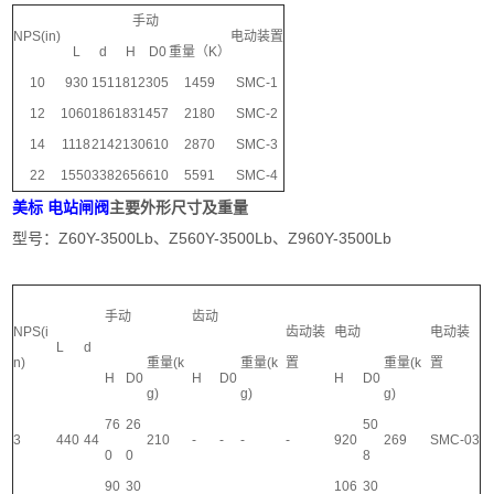
手动
NPS(in)
电动装置
L
d
H
D0
重量（K）
10
930
151
1812
305
1459
SMC-1
12
1060
186
1831
457
2180
SMC-2
14
1118
214
2130
610
2870
SMC-3
22
1550
338
2656
610
5591
SMC-4
美标 电站闸阀
主要外形尺寸及重量
型号：Z60Y-3500Lb、Z560Y-3500Lb、Z960Y-3500Lb
手动
齿动
NPS(i
齿动装
电动
电动装
L
d
n)
重量(k
重量(k
置
重量(k
置
H
D0
H
D0
H
D0
g)
g)
g)
76
26
50
3
440
44
210
-
-
-
-
920
269
SMC-03
0
0
8
90
30
106
30