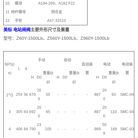
10
螺母
A194-269、A182 F22
11
阀杆螺母
铜合金
12
手轮
A47-32510
美标 电站闸阀
主要外形尺寸及重量
型号：Z60Y-1500Lb、Z560Y-1500Lb、Z960Y-1500Lb
手动
齿动
NPS(i
齿动装
电动
电动装
L
d
n)
重量(k
重量(k
置
重量(k
置
H
D0
H
D0
H
D0
g)
g)
g)
20
20
1
254
56
670
50
-
-
-
-
887
93
SMC-04
2
/2
0
0
20
20
3
305
64
692
65
-
-
-
-
887
110
SMC-04
0
0
23
50
4
406
84
790
105
-
-
-
-
969
168
SMC-03
0
8