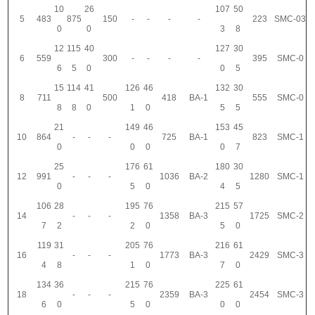
10
26
107
50
5
483
875
150
-
-
-
-
223
SMC-03
0
0
3
8
12
115
40
127
30
6
559
300
-
-
-
-
395
SMC-0
6
5
0
0
5
15
114
41
126
46
132
30
8
711
500
418
BA-1
555
SMC-0
8
8
0
1
0
5
5
21
149
46
153
45
10
864
-
-
-
725
BA-1
823
SMC-1
0
0
0
0
7
25
176
61
180
30
12
991
-
-
-
1036
BA-2
1280
SMC-1
0
5
0
4
5
106
28
195
76
215
57
14
-
-
-
1358
BA-3
1725
SMC-2
7
2
2
0
5
0
119
31
205
76
216
61
16
-
-
-
1773
BA-3
2429
SMC-3
4
8
1
0
7
0
134
36
215
76
225
61
18
-
-
-
2359
BA-3
2454
SMC-3
6
0
5
0
0
0