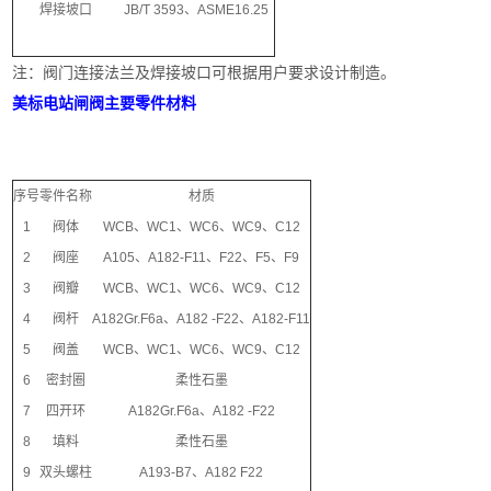
焊接坡口
JB/T 3593、ASME16.25
注：阀门连接法兰及焊接坡口可根据用户要求设计制造。
美标电站闸阀
主要零件材料
序号
零件名称
材质
1
阀体
WCB、WC1、WC6、WC9、C12
2
阀座
A105、A182-F11、F22、F5、F9
3
阀瓣
WCB、WC1、WC6、WC9、C12
4
阀杆
A182Gr.F6a、A182 -F22、A182-F11
5
阀盖
WCB、WC1、WC6、WC9、C12
6
密封圈
柔性石墨
7
四开环
A182Gr.F6a、A182 -F22
8
填料
柔性石墨
9
双头螺柱
A193-B7、A182 F22