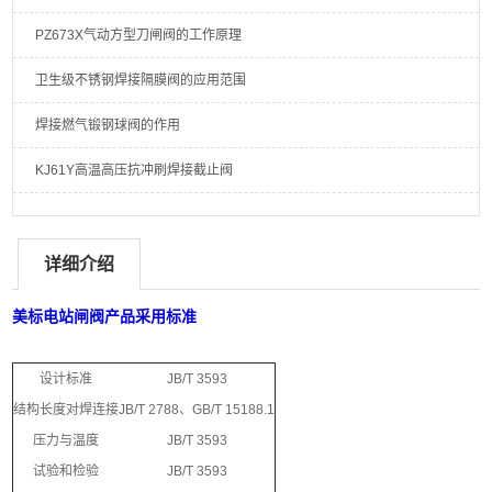
PZ673X气动方型刀闸阀的工作原理
卫生级不锈钢焊接隔膜阀的应用范围
焊接燃气锻钢球阀的作用
KJ61Y高温高压抗冲刷焊接截止阀
详细介绍
美标电站闸阀
产品采用标准
设计标准
JB/T 3593
结构长度
对焊连接
JB/T 2788、GB/T 15188.1
压力与温度
JB/T 3593
试验和检验
JB/T 3593