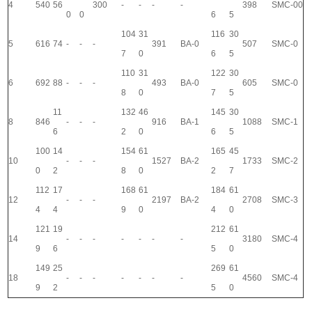
4
540
56
300
-
-
-
-
398
SMC-00
0
0
6
5
104
31
116
30
5
616
74
-
-
-
391
BA-0
507
SMC-0
7
0
6
5
110
31
122
30
6
692
88
-
-
-
493
BA-0
605
SMC-0
8
0
7
5
11
132
46
145
30
8
846
-
-
-
916
BA-1
1088
SMC-1
6
2
0
6
5
100
14
154
61
165
45
10
-
-
-
1527
BA-2
1733
SMC-2
0
2
8
0
2
7
112
17
168
61
184
61
12
-
-
-
2197
BA-2
2708
SMC-3
4
4
9
0
4
0
121
19
212
61
14
-
-
-
-
-
-
-
3180
SMC-4
9
6
5
0
149
25
269
61
18
-
-
-
-
-
-
-
4560
SMC-4
9
2
5
0