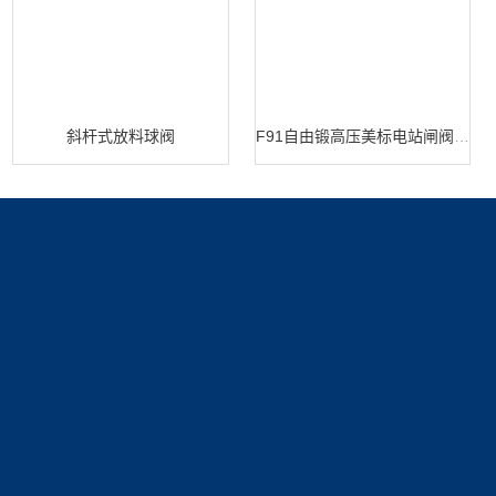
斜杆式放料球阀
F91自由锻高压美标电站闸阀 闸阀生产
产品展示
新闻中心
关于我们
电站阀
新闻动态
公司简介
技术文章
资质展示
联系我们
荣誉资质
联系方式
在线留言