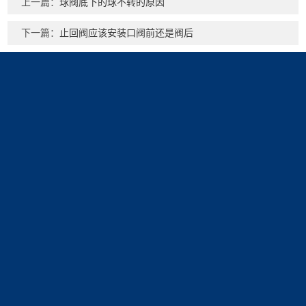
上一篇：
球阀底下的球不转的原因
下一篇：
止回阀应该安装口阀前还是阀后
产品展示
新闻中心
关于我们
调节阀
新闻动态
公司简介
疏水阀系列
技术文章
减压阀系列
安全阀系列
过滤器系类
资质展示
联系我们
汽水分离器系列
德标阀门
荣誉资质
联系方式
气动圆顶阀
在线留言
蝶阀系列
电站阀
锻钢阀