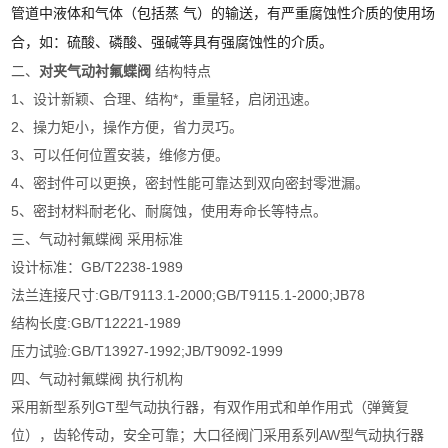
管道中液体和气体（包括蒸 气）的输送，有严重腐蚀性介质的使用场
合，如：硫酸、磷酸、强碱等具有强腐蚀性的介质。
二、
对夹气动衬氟蝶阀
结构特点
1、设计新颖、合理、结构*，重量轻，启闭迅速。
2、操力矩小，操作方便，省力灵巧。
3、可以任何位置安装，维修方便。
4、密封件可以更换，密封性能可靠达到双向密封零泄漏。
5、密封材料耐老化、耐腐蚀，使用寿命长等特点。
三、气动衬氟蝶阀 采用标准
设计标准：GB/T2238-1989
法兰连接尺寸:GB/T9113.1-2000;GB/T9115.1-2000;JB78
结构长度:GB/T12221-1989
压力试验:GB/T13927-1992;JB/T9092-1999
四、气动衬氟蝶阀 执行机构
采用新型系列GT型气动执行器，有双作用式和单作用式（弹簧复
位），齿轮传动，安全可靠；大口径阀门采用系列AW型气动执行器