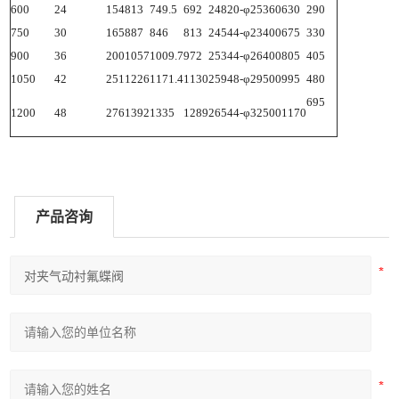
600
24
154
813
749.5
692
2
48
20-φ25
360
630
290
750
30
165
887
846
813
2
45
44-φ23
400
675
330
900
36
200
1057
1009.7
972
2
53
44-φ26
400
805
405
1050
42
251
1226
1171.4
1130
2
59
48-φ29
500
995
480
695
1200
48
276
1392
1335
1289
2
65
44-φ32
500
1170
产品咨询