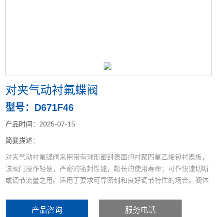
<
>
对夹气动衬氟蝶阀
型号：D671F46
产品时间：2025-07-15
简要描述：
对夹气动衬氟蝶阀采用带有球形密封表面的衬聚四氟乙烯包衬蝶板，
该阀门操作轻便，严密的密封性能，超长的使用寿命；可作快速切断
或调节流量之用。适用于要求可靠密封和良好调节特性的场合。阀体
采用分体式，阀轴两端的密封由蝶板与阀座 之间的旋转基面加氟橡胶
来控制；保证阀轴不与腔内流体介质接触。
产品咨询
服务电话