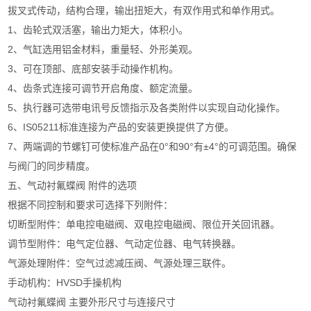
拔叉式传动，结构合理，输出扭矩大，有双作用式和单作用式。
1、齿轮式双活塞，输出力矩大，体积小。
2、气缸选用铝金材料，重量轻、外形美观。
3、可在顶部、底部安装手动操作机构。
4、齿条式连接可调节开启角度、额定流量。
5、执行器可选带电讯号反馈指示及各类附件以实现自动化操作。
6、IS05211标准连接为产品的安装更换提供了方便。
7、两端调的节螺钉可使标准产品在0°和90°有±4°的可调范围。确保
与阀门的同步精度。
五、气动衬氟蝶阀 附件的选项
根据不同控制和要求可选择下列附件：
切断型附件：单电控电磁阀、双电控电磁阀、限位开关回讯器。
调节型附件：电气定位器、气动定位器、电气转换器。
气源处理附件：空气过滤减压阀、气源处理三联件。
手动机构：HVSD手操机构
气动衬氟蝶阀 主要外形尺寸与连接尺寸