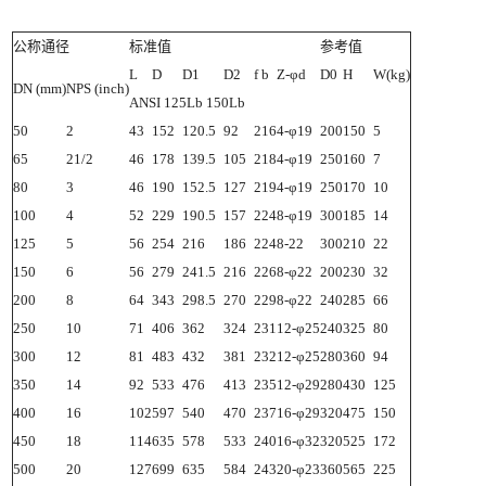
公称通径
标准值
参考值
L
D
D1
D2
f
b
Z-φd
D0
H
W(kg)
DN (mm)
NPS (inch)
ANSI 125Lb 150Lb
50
2
43
152
120.5
92
2
16
4-φ19
200
150
5
65
21/2
46
178
139.5
105
2
18
4-φ19
250
160
7
80
3
46
190
152.5
127
2
19
4-φ19
250
170
10
100
4
52
229
190.5
157
2
24
8-φ19
300
185
14
125
5
56
254
216
186
2
24
8-22
300
210
22
150
6
56
279
241.5
216
2
26
8-φ22
200
230
32
200
8
64
343
298.5
270
2
29
8-φ22
240
285
66
250
10
71
406
362
324
2
31
12-φ25
240
325
80
300
12
81
483
432
381
2
32
12-φ25
280
360
94
350
14
92
533
476
413
2
35
12-φ29
280
430
125
400
16
102
597
540
470
2
37
16-φ29
320
475
150
450
18
114
635
578
533
2
40
16-φ32
320
525
172
500
20
127
699
635
584
2
43
20-φ23
360
565
225