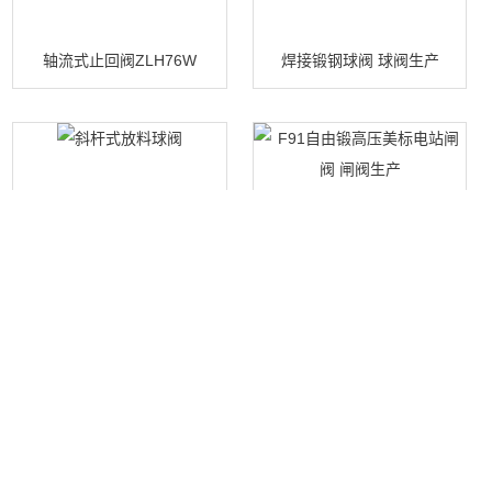
轴流式止回阀ZLH76W
焊接锻钢球阀 球阀生产
斜杆式放料球阀
F91自由锻高压美标电站闸阀 闸阀生产
产品展示
新闻中心
关于我们
蝶阀系列
新闻动态
公司简介
技术文章