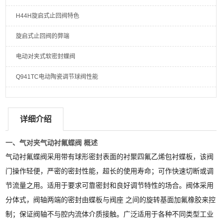
H44H旋启式止回阀特色
旋启式止回阀的弊端
电动对夹式软密封蝶阀
Q941TC电动陶瓷调节球阀性能
详细介绍
一、气
对夹气动衬氟蝶阀
概述
气动衬氟蝶阀采用带有球形密封表面的衬聚四氟乙烯包衬蝶板，该阀
门操作轻便，严密的密封性能，超长的使用寿命；可作快速切断或调
节流量之用。适用于要求可靠密封和良好调节特性的场合。阀体采用
分体式，阀轴两端的密封由蝶板与阀座 之间的旋转基面加氟橡胶来控
制；保证阀轴不与腔内流体介质接触。广泛适用于各种不同类型工业