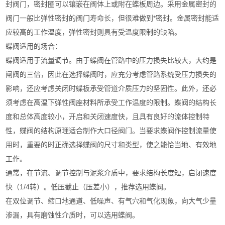
封阀门，密封圈可以镶嵌在阀体上或附在蝶板周边。采用金属密封的
阀门一般比弹性密封的阀门寿命长，但很难做到*密封。金属密封能适
应较高的工作温度，弹性密封则具有受温度限制的缺陷。
蝶阀适用的场合：
蝶阀适用于流量调节。由于蝶阀在管路中的压力损失比较大，大约是
闸阀的三倍，因此在选择蝶阀时，应充分考虑管路系统受压力损失的
影响，还应考虑关闭时蝶板承受管道介质压力的坚固性。此外，还必
须考虑在高温下弹性阀座材料所承受工作温度的限制。蝶阀的结构长
度和总体高度较小，开启和关闭速度快，且具有良好的流体控制特
性，蝶阀的结构原理适合制作大口径阀门。当要求蝶阀作控制流量使
用时，重要的时正确选择蝶阀的尺寸和类型，使之能恰当地、有效地
工作。
通常，在节流、调节控制与泥浆介质中，要求结构长度短，启闭速度
快（1/4转）。低压截止（压差小），推荐选用蝶阀。
在双位调节、缩口地通道、低噪声、有气穴和气化现象，向大气少量
渗漏，具有磨蚀性介质时，可以选用蝶阀。