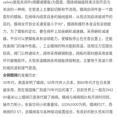
valve)是指关闭件(阀瓣或蝶板)为圆盘，围绕阀轴旋转来达到开启与
关闭的一种阀，在管道上主要起切断和节流用。蝶阀启闭件是一个圆
盘形的蝶板，在阀体内绕其自身的轴线旋转，从而达到启闭或调节的
目的。蝶阀全开到全关通常是小于90°，蝶阀和蝶杆本身没有自锁能
力，为了蝶板的定位，要在阀杆上加装蜗轮减速器。采用蜗轮减速
器，不仅可以使蝶板具有自锁能力，使蝶板停止在任意位置上，还能
改善阀门的操作性能。、工业蝶阀的特点能耐高温，适用压力范围也
较高，阀门公称通径大，阀体采用碳钢制造，阀板的密封圈采用金属
环代替橡胶环。大型高温蝶阀采用钢板焊接制造，主要用于高温介质
的烟风道和煤气管道。
全铜蝶阀
的发展历史：
30年代，美国发明了蝶阀，50年代传入日本，到60年代才在日本普
遍采用，而在我国推广则是70年代后的事了。目前世界上一般在DN3
00毫米以上蝶阀已逐渐代替了闸阀。蝶阀与闸阀相比有开闭时间短，
操作力矩小，安装空间小和重量轻。以DN1000为例，蝶阀约2T，而
闸阀约3.5T，且蝶阀易与各种驱动装置组合，有良好的耐久性和可靠