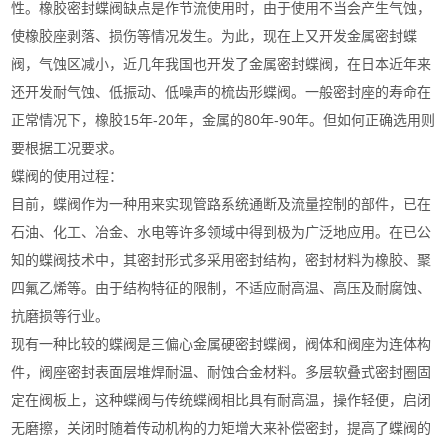
性。橡胶密封蝶阀缺点是作节流使用时，由于使用不当会产生气蚀，
使橡胶座剥落、损伤等情况发生。为此，现在上又开发金属密封蝶
阀，气蚀区减小，近几年我国也开发了金属密封蝶阀，在日本近年来
还开发耐气蚀、低振动、低噪声的梳齿形蝶阀。一般密封座的寿命在
正常情况下，橡胶15年-20年，金属的80年-90年。但如何正确选用则
要根据工况要求。
蝶阀的使用过程：
目前，蝶阀作为一种用来实现管路系统通断及流量控制的部件，已在
石油、化工、冶金、水电等许多领域中得到极为广泛地应用。在已公
知的蝶阀技术中，其密封形式多采用密封结构，密封材料为橡胶、聚
四氟乙烯等。由于结构特征的限制，不适应耐高温、高压及耐腐蚀、
抗磨损等行业。
现有一种比较的蝶阀是三偏心金属硬密封蝶阀，阀体和阀座为连体构
件，阀座密封表面层堆焊耐温、耐蚀合金材料。多层软叠式密封圈固
定在阀板上，这种蝶阀与传统蝶阀相比具有耐高温，操作轻便，启闭
无磨擦，关闭时随着传动机构的力矩增大来补偿密封，提高了蝶阀的