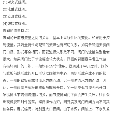
(1)对夹式蝶阀。
(2)法兰式蝶阀。
(3)支耳式蝶阀。
(4)焊接式蝶阀。
蝶阀的流量特点：
蝶阀的开度与流量之间的关系，基本上呈线性比例变化。如果用于控
制流量，其流量特性与配管的流阻也有密切关系，如两条管道安装阀
门口径、形式等全相同，而管道损失系数不同，阀门的流量差别也会
很大。如果阀门处于节流幅度较大状态，阀板的背面容易发生气蚀，
有损坏阀门的可能，一般均在15°外使用。蝶阀处于中开度时，阀体
与蝶板前端形成的开口形状以阀轴为中心，两侧形成完成不同的状
态，一侧的蝶板前端顺流水方向而动，另一侧逆流水方向而动，因
此，一侧阀体与阀板形成似喷嘴形开口，另一侧类似节流孔形开口，
喷嘴侧比节流侧流速快的多，而节流侧阀门下面会产生负压，往往会
出现橡胶密封件脱落。蝶阀操作力矩，因开度及阀门启闭方向不同其
值各异，卧式蝶阀，特别是大口径阀，由于水深，阀轴上、下水头差