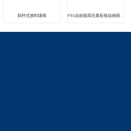
斜杆式放料球阀
F91自由锻高压美标电站闸阀 闸阀生产
产品展示
新闻中心
关于我们
蝶阀系列
新闻动态
公司简介
技术文章
资质展示
联系我们
荣誉资质
联系方式
在线留言