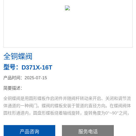
<
>
全铜蝶阀
型号：D371X-16T
产品时间：2025-07-15
简要描述：
全铜蝶阀是用圆形蝶板作启闭件并随阀杆转动来开启、关闭和调节流
体通道的一种阀门。蝶阀的蝶板安装于管道的直径方向。在蝶阀阀体
圆柱形通道内，圆盘形蝶板绕着轴线旋转，旋转角度为0°~90°之间，
旋转到90°时，阀门则牌全开状态。蝶阀又叫翻板阀,是一种结构简单
的调节阀，同时也可用于低压管道介质的开关控制。
产品咨询
服务电话