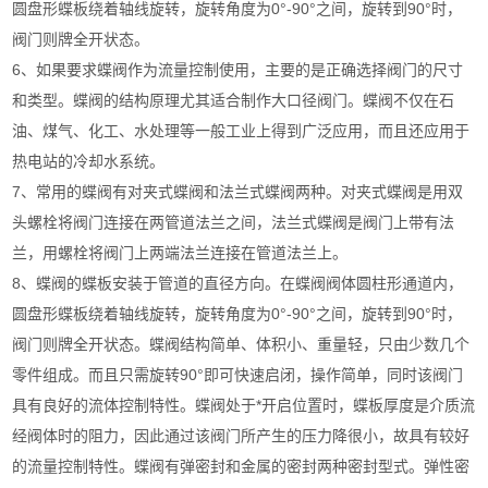
圆盘形蝶板绕着轴线旋转，旋转角度为0°-90°之间，旋转到90°时，
阀门则牌全开状态。
6、如果要求蝶阀作为流量控制使用，主要的是正确选择阀门的尺寸
和类型。蝶阀的结构原理尤其适合制作大口径阀门。蝶阀不仅在石
油、煤气、化工、水处理等一般工业上得到广泛应用，而且还应用于
热电站的冷却水系统。
7、常用的蝶阀有对夹式蝶阀和法兰式蝶阀两种。对夹式蝶阀是用双
头螺栓将阀门连接在两管道法兰之间，法兰式蝶阀是阀门上带有法
兰，用螺栓将阀门上两端法兰连接在管道法兰上。
8、蝶阀的蝶板安装于管道的直径方向。在蝶阀阀体圆柱形通道内，
圆盘形蝶板绕着轴线旋转，旋转角度为0°-90°之间，旋转到90°时，
阀门则牌全开状态。蝶阀结构简单、体积小、重量轻，只由少数几个
零件组成。而且只需旋转90°即可快速启闭，操作简单，同时该阀门
具有良好的流体控制特性。蝶阀处于*开启位置时，蝶板厚度是介质流
经阀体时的阻力，因此通过该阀门所产生的压力降很小，故具有较好
的流量控制特性。蝶阀有弹密封和金属的密封两种密封型式。弹性密