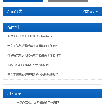
产品分类
点击展开+
推荐新闻
波纹管减压阀的工作原理和结构说明
一文了解气动薄膜单座调节阀的工作原理
倒吊桶式疏水阀的高效节能是由于性能可靠
T型过滤器的原理及适用介质说明
气动平衡笼式调节阀的阀体流道流线形好
相关文章
D373H电动凸耳式对夹国标蝶阀工作原理