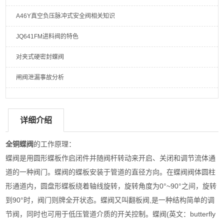
A46Y真空负压脉冲式安全阀相关知识
JQ641FM进料阀的特色
对夹式硬密封蝶阀
闸阀泄漏事故分析
详细介绍
全铜蝶阀
的工作原理：
蝶阀是用圆形蝶板作启闭件并随阀杆转动来开启、关闭和调节流体通
道的一种阀门。蝶阀的蝶板安装于管道的直径方向。在蝶阀阀体圆柱
形通道内，圆盘形蝶板绕着轴线旋转，旋转角度为0°~90°之间，旋转
到90°时，阀门则牌全开状态。蝶阀又叫翻板阀,是一种结构简单的调
节阀，同时也可用于低压管道介质的开关控制。蝶阀(英文：butterfly