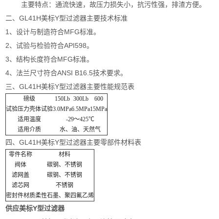
主要特点：通流快速，故压力损失小，抗污性强，排渣方便。
二、GL41H美标Y型过滤器主要技术标准
1、设计与制造符合MFG标准。
2、试验与检验符合API598。
3、结构长度符合MFG标准。
4、法兰尺寸符合ANSI B16.5技术要求。
三、GL41H美标Y型过滤器主要性能规范表
磅级
150Lb
300Lb
600
试验压力
壳体试验
3.0MPa
6.5MPa
15MPa
适用温度
-29～425℃
适用介质
水、油、天然气
四、GL41H美标Y型过滤器主要零部件材料表
零件名称
材料
阀体
碳钢、不锈钢
滤网盖
碳钢、不锈钢
滤芯网
不锈钢
密封件材质
柔性石墨、聚四氟乙烯
供应美标Y型过滤器