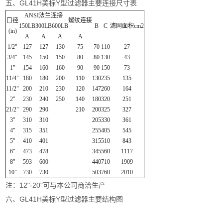
五、GL41H美标Y型过滤器主要连接尺寸表
ANSI法兰连接
口径
螺纹连接
150LB
300LB
600LB
B
C
滤网面积cm2
(in)
A
A
A
A
1/2"
127
127
130
75
70
110
27
3/4"
145
150
150
80
80
130
43
1"
154
160
160
90
90
150
73
11/4"
180
180
200
110
130
235
135
11/2"
200
210
230
120
147
260
164
2"
230
240
250
140
180
320
251
21/2"
290
290
210
200
325
327
3"
310
310
205
330
361
4"
315
351
255
405
545
5"
410
401
315
510
843
6"
473
478
345
560
1117
8"
593
600
440
710
1909
10"
730
730
503
760
2010
注：12"-20"可与本公司商洽生产
六、GL41H美标Y型过滤器主要结构图