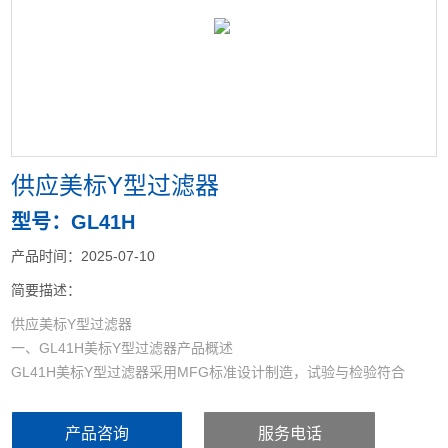
<
>
供应美标Y型过滤器
型号：GL41H
产品时间：2025-07-10
简要描述：
供应美标Y型过滤器
一、GL41H美标Y型过滤器产品概述
GL41H美标Y型过滤器采用MFG标准设计制造，试验与检验符合
AIP1598。外型结构与国标Y型过滤器基本相似，法兰连接尺寸采用
ANSI B16.5标准。制造压力在150LB-2500LB，主要用于过滤管道中
产品咨询
服务电话
的机械杂质，以保护设备管道上的配件免受磨损和堵塞；