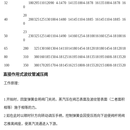
32
180
295
110
120
90
4-14
70
14
135
100
4-18
78
16
135
100
4-18
78
16
0
20
40
200
325
125
130
100
4-14
80
14
145
110
4-18
85
16
145
110
4-18
85
16
0
23
50
230
325
125
140
110
4-14
90
14
160
125
4-18
100
16
160
125
4-18
100
16
0
65
280
325
130
160
130
4-14
110
14
180
145
4-18
120
18
180
145
4-18
120
18
80
310
380
160
185
150
4-18
125
16
195
160
4-18
135
18
195
160
8-18
135
20
100
350
380
170
205
170
4-18
145
16
215
180
8-18
155
20
215
180
8-18
155
20
直接作用式波纹管减压阀
工作原理：
1.开始时，回复弹簧会将阀门关闭，蒸汽压在阀芯表面及波纹管表面（二者面积
相等）施于相等的力。
2.如在此时以顺时针方向转动调压手柄，控制弹簧会因受压而向下迫使阀杆将阀
芯推离阀座，使蒸汽流通进入下游。