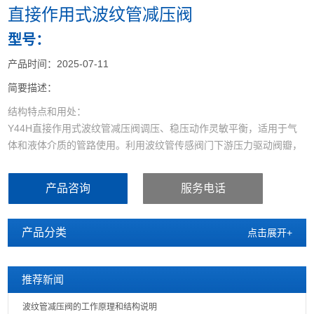
直接作用式波纹管减压阀
型号：
产品时间：2025-07-11
简要描述：
结构特点和用处：
Y44H直接作用式波纹管减压阀调压、稳压动作灵敏平衡，适用于气
体和液体介质的管路使用。利用波纹管传感阀门下游压力驱动阀瓣，
改变和控制阀门开度实现减压稳压功能。通过调节调节螺栓设定出口
压力。
产品咨询
服务电话
产品分类
点击展开+
推荐新闻
波纹管减压阀的工作原理和结构说明