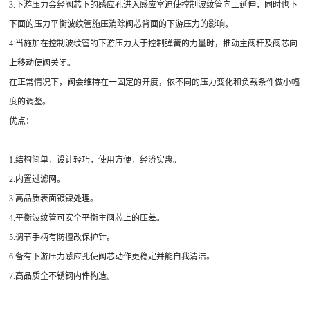
3.下游压力会经阀芯下的感应孔进入感应室迫使控制波纹管向上延伸，同时也下
下面的压力平衡波纹管施压消除阀芯背面的下游压力的影响。
4.当施加在控制波纹管的下游压力大于控制弹簧的力量时，推动主阀杆及阀芯向
上移动使阀关闭。
在正常情况下，阀会维持在一固定的开度，依不同的压力变化和负载条件做小幅
度的调整。
优点：
1.结构简单，设计轻巧，使用方便，经济实惠。
2.内置过滤网。
3.高品质表面镀镍处理。
4.平衡波纹管可安全平衡主阀芯上的压差。
5.调节手柄有防擅改保护针。
6.备有下游压力感应孔使阀芯动作更稳定并能自我清洁。
7.高品质全不锈钢内件构造。