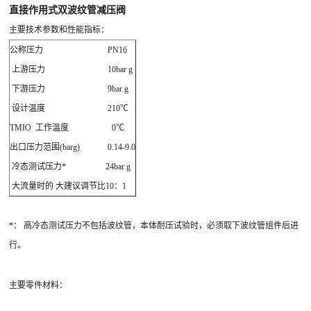
直接作用式双波纹管减压阀
主要技术参数和性能指标：
公称压力
PN16
上游压力
10bar g
下游压力
9bar g
设计温度
210℃
TMIO 工作温度
0℃
出口压力范围(barg)
0.14-9.0
冷态测试压力*
24bar g
大流量时的 大建议调节比
10：1
*： 高冷态测试压力不包括波纹管，本体耐压试验时，必须取下波纹管组件后进
行。
主要零件材料：