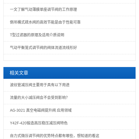
一文了解气动薄膜单座调节阀的工作原理
倒吊桶式疏水阀的高效节能是由于性能可靠
T型过滤器的原理及适用介质说明
气动平衡笼式调节阀的阀体流道流线形好
相关文章
波纹管减压阀主要用于具有以下用途
流量的大小减压阀会不会受到影响？
AG-3021 真空电磁阀提升阀 应用领域
Y42F-420锻造高压稳压减压阀特色
自力式微压调节阀的优势特点都有哪些，想知道的看这