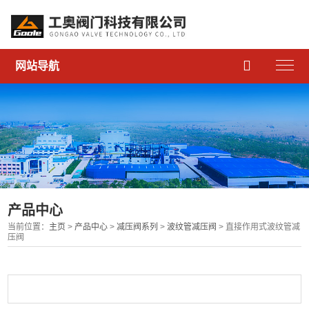

网站导航
产品中心
当前位置：
主页
>
产品中心
>
减压阀系列
>
波纹管减压阀
> 直接作用式波纹管减
压阀