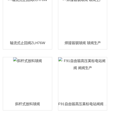
轴流式止回阀ZLH76W
焊接锻钢球阀 球阀生产
斜杆式放料球阀
F91自由锻高压美标电站闸阀 闸阀生产