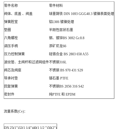
零件名称
零件材料
阀体、底盖 、阀盖
球墨铸铁 DIN 1693 GGG40.3 镀镍表面处理
弹簧腔室
铝LM6 镀镍处理
垫圈
半刚性层状石墨
六角螺栓
钢、镀锌BS 3692 Gr.8.8
调压手柄
添矿尼龙66
压力控制弹簧
硅铬合金 BS 2803 658 A55
波纹管、主阀杆和过滤网组件
不锈钢316L
阀芯及阀座
不锈钢 BS 970 431 S29
导承衬垫
镇石墨 PTFE
回复弹簧
不锈钢BS 2056 316 S42
密封件
纯PTFE 和 EPDM
流量系数(Cv)：
DN
25(1")
32(1 1/4")
40(1 1/2 ")
50(2")