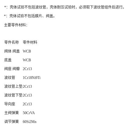
*：壳体试验不包括波纹管，壳体耐压试验时，必须取下波纹管组件后进行。
*：壳体试验不包括膜片、阀盖。
主要零件材料：
零件名称
零件材料
阀体 阀盖
WCB
底盖
WCB
阀座 阀瓣
2Cr13
波纹管
1Cr18Ni9Ti
波纹管上垫
2Cr13
波纹管下垫
2Cr13
导向座
2Cr13
主阀弹簧
50CrVA
调节弹簧
60Si2Mn