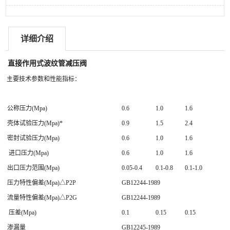
详细介绍
直接作用式波纹管减压阀
主要技术参数和性能指标：
公称压力(Mpa)
0.6
1.0
1.6
壳体试验压力(Mpa)*
0.9
1.5
2.4
密封试验压力(Mpa)
0.6
1.0
1.6
进口压力(Mpa)
0.6
1.0
1.6
出口压力范围(Mpa)
0.05-0.4
0.1-0.8
0.1-1.0
压力特性偏差(Mpa)△P2P
GB12244-1989
流量特性偏差(Mpa)△P2G
GB12244-1989
压差(Mpa)
0.1
0.15
0.15
渗漏量
GB12245-1989