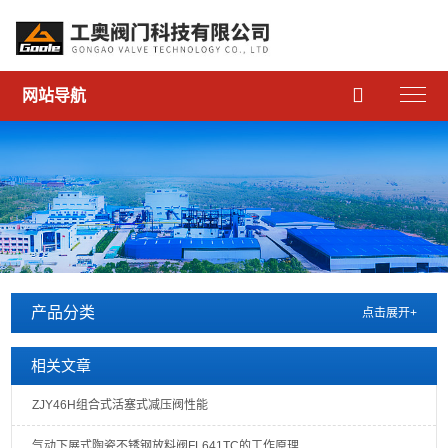

网站导航
产品分类
点击展开+
相关文章
ZJY46H组合式活塞式减压阀性能
气动下展式陶瓷不锈钢放料阀FL641TC的工作原理