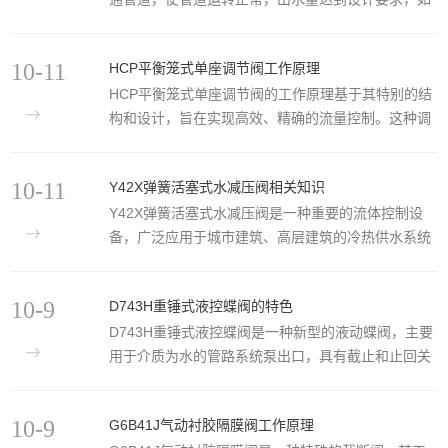
不装此产品，管内气体形成气阻使管道出水量达不到
设计要求。管道在运转时出现停电，停泵管道随时会
10-11
HCP平衡笼式单座调节阀工作原理
出现负压力会引起管道振动或破裂，该排(吸)气阀就
‌HCP平衡笼式单座调节阀‌的工作原理基于其特别的结
快速吸入大量空气，防止管道振动或破裂，确保管路
构和设计，旨在实现高效、精确的流量控制。这种调
安全。原理：当水进入管内时，浮球停在球桶下部进
节阀是一种改进型的压力平衡式调节阀，通过在阀塞
行大量排气，当气排完时，水进入阀内通过球桶把球
或套筒上使用高性能的密封环，有效地提高了泄漏等
浮起关闭，停止排气，管道在正常运转时自然会产生
10-11
Y42X弹簧活塞式水减压阀相关知识
级。其阀体结构紧凑，具有呈S流线型的通道，并设
少量气体，这些气体会集中到管内上部到相当程度，
Y42X弹簧活塞式水减压阀是一种重要的流体控制设
有改善套筒周围流体平衡流动的导流翼，这有助于减
阀内水与球随时下...
备，广泛应用于城市建筑、高层建筑的冷热供水系统
少压降损失，增大流量，拓宽可调范围，并提高流量
以及工业和矿山的给水工程中。以下是对该减压阀相
特性的精度。表明其在流量控制方面的精确性和效
关知识的详细介绍：一、产品概述‌型号与名称‌：
率。HCP平衡笼式单座调节阀的设计考虑到了动态稳
10-9
D743H重锤式液控蝶阀的特色
Y42X-弹簧活塞式减压阀‌结构形式‌：先导活塞式‌驱动
定性，确保了良好的动态性能，同时降低了噪音和空
‌D743H重锤式液控蝶阀‌是一种新型的液动蝶阀，主要
方式‌：可选用自动‌连接方式‌：可选用螺纹、法兰‌密封
化腐蚀，使其适...
用于介质为水的管路系统泵出口，具有截止和止回关
结构‌：可选用软密封、硬密封‌材质可选‌：铸铁、铸
闭功能，可以一阀代两阀。该阀门在止回关闭时，能
钢、黄铜、不锈钢二、工作原理Y42X弹簧活塞式减
够实现快、慢两阶段关闭，从而起到消除或减小水
压阀的工作原理主要是通过改变节流面积，使流速及
10-9
G6B41J气动衬胶隔膜阀工作原理
锤，防止介质倒流，保护管路系统的作用。其特色包
流体的动能改变，造成不同的压力损失，从而...