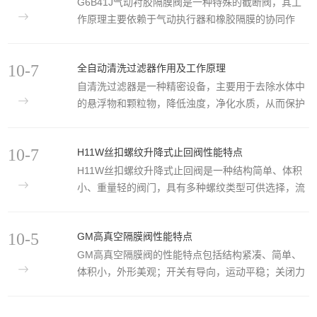
G6B41J气动衬胶隔膜阀是一种特殊的截断阀，其工
括：‌设计合理‌：采用蓄能器取代了重锤式液动碟阀的
作原理主要依赖于气动执行器和橡胶隔膜的协同作
重锤，用液体的压力蓄能替代重锤势能，使得该阀门
用。以下是该阀门工作原理的详细介绍：一、基本构
具有设计合理、体积小、重量轻、维护方便等优点。‌
造G6B41J气动衬胶隔膜阀主要由阀体、阀盖、阀
安装灵活‌：液压站和电气控制箱与阀门下部可整体式
10-7
全自动清洗过滤器作用及工作原理
瓣、阀杆、橡胶隔膜以及气动执行器等部件组成。阀
安装也可分体式安装，适应不同的工况需求。‌密封性
‌自清洗过滤器是一种精密设备，主要用于去除水体中
体内腔表面覆有可供选择的多种橡胶材料，以适应不
能优...
的悬浮物和颗粒物，降低浊度，净化水质，从而保护
同工作温度和流体介质的需求。二、工作原理‌1.启闭
系统中的其他设备正常工作。这种过滤器利用滤网直
机制‌：‌开启过程‌：当气动执行器接收到开启信号时，
接拦截水中的杂质，通过智能化设计(如‌PLC、‌
它会带动阀杆向上运动。阀杆的上升会使橡胶隔膜向
10-7
H11W丝扣螺纹升降式止回阀性能特点
PAC)，系统可以自动识别杂质沉积程度，并通过排污
上弯曲，从而打开阀门，允许介质通过。在这个过程
‌H11W丝扣螺纹升降式止回阀是一种结构简单、体积
阀信号进行全自动排污，确保过滤过程的连续性和高
中，球...
小、重量轻的阀门，具有多种螺纹类型可供选择，流
效性。‌自清洗过滤器的工作原理主要包括多层过滤和
道通畅，流体阻力小，维修方便等特点。‌‌结构特点‌：
自动清洗两个主要步骤。水从进水口进入过滤器，首
H11W丝扣螺纹升降式止回阀的结构设计简单，体积
先经过粗滤芯组件滤掉较大颗粒的杂质，然后到达细
10-5
GM高真空隔膜阀性能特点
小且重量轻，这使得它在安装和使用时更加便捷。此
滤网，进一步滤除细小颗粒的杂质。在过滤过程中，
‌GM高真空隔膜阀的性能特点包括结构紧凑、简单、
外，该阀门提供了多种螺纹类型，包括G、NPT、
细滤网的内...
体积小，外形美观；开关有导向，运动平稳；关闭力
BSPT、BSP、DIN259/2999等，以满足不同管道系
矩小，寿命长，≥3万次；膜片压紧可自动调整，受压
统的连接需求。‌性能特点‌：该阀门的流道通畅，流体
均匀，密封可靠；膜片装入阀芯采用推入式，更换方
阻力小，阀瓣在很小的压差下就能打开，确保了流体