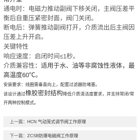
通电时：电磁力推动副阀下移关闭，主阀压差平
衡后自重压紧密封面，阀门关闭。
断电后：弹簧推动副阀打开，介质流出后主阀因
压差上升开启。
关键特性
响应速度
‌：启闭时间≤1秒。
介质兼容性
‌：适用于水、油等非腐蚀性液体，最
高温度60℃。
安装要求
‌：线圈需垂直向上，配置过滤器防堵塞。
橡胶密封结构
该设计通过
降低介质清洁度要求，并支持常闭/常
开两种控制模式。
上一篇：
HCN 气动笼式调节阀工作原理
下一篇：
ZCSB防爆电磁阀工作原理