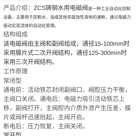
产品介绍：
ZCS铸钢水用电磁阀
是一种工业自动化控制
设备，主要用于控制水、油或其他非腐蚀性液体的通断，通过电磁力
驱动实现流体的自动化管理。
结构组成
该电磁阀由
主阀
和
副阀
组成，通径15-100mm时
采用
膜片式二次开阀结构
，通径125-300mm时
采用
三次开阀结构
。
工作原理
常闭型
通电前：活动铁芯封闭副阀口，阀腔压力平衡，
主阀口关闭。通电后：电磁力吸引活动铁芯上
移，副阀打开，主阀腔内介质外泄产生压差，膜
片或阀杯迅速抬起，主阀开启。
断电后：压力恢复，主阀关闭。
常开型