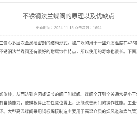
不锈钢法兰蝶阀的原理以及优缺点
更新时间：2024-11-18 点击次数：1694
偏心多层次金属硬密封的结构形式。被广泛的用于一些介质温度在425
不锈钢法兰蝶阀还有很好的耐腐蚀性特点，所以使用的寿命也很长。下面
旋转，从而达到启闭或调节的阀门叫蝶阀。蝶阀全开到全关通常是小于9
有自锁能力，使蝶板停止在任意位置上，还能改善阀门的操作性能。工业
环。大型高温蝶阀采用钢板焊接制造主要用于高温介质的烟风道和煤气管