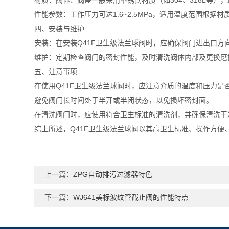
‌材质‌：阀体、阀盖一般采用不锈钢材质（如304、316L
‌性能参数‌：工作压力可达1.6~2.5MPa，适用温度范围
四、安装与维护
‌安装‌：在安装Q41F卫生级法兰球阀时，应确保阀门进出
‌维护‌：定期检查阀门的密封性能，及时清洗阀体内部及更换
五、注意事项
在使用Q41F卫生级法兰球阀时，应注意介质的温度和压力是
避免阀门长时间处于半开或半闭状态，以免损坏密封面。
在清洗阀门时，应使用符合卫生标准的清洗剂，并确保清洗干
综上所述，Q41F卫生级法兰球阀以其高卫生标准、操作方
上一篇：
ZPG自动排污过滤器特色
下一篇：
WJ641美标波纹管截止阀的性能特点