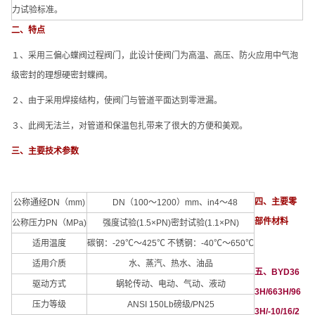
力试验标准。
二、特点
１、采用三偏心蝶阀过程阀门，此设计使阀门为高温、高压、防火应用中气泡
级密封的理想硬密封蝶阀。
２、由于采用焊接结构，使阀门与管道平面达到零泄漏。
３、此阀无法兰，对管道和保温包扎带来了很大的方便和美观。
三、主要技术参数
四、主要零
公称通经DN（mm)
DN（100～1200）mm、in4～48
部件材料
公称压力PN（MPa)
强度试验(1.5×PN)密封试验(1.1×PN)
适用温度
碳钢：-29℃～425℃ 不锈钢：-40℃～650℃
适用介质
水、蒸汽、热水、油品
五、BYD36
驱动方式
蜗轮传动、电动、气动、液动
3H/663H/96
压力等级
ANSI 150Lb磅级/PN25
3H/-10/16/2