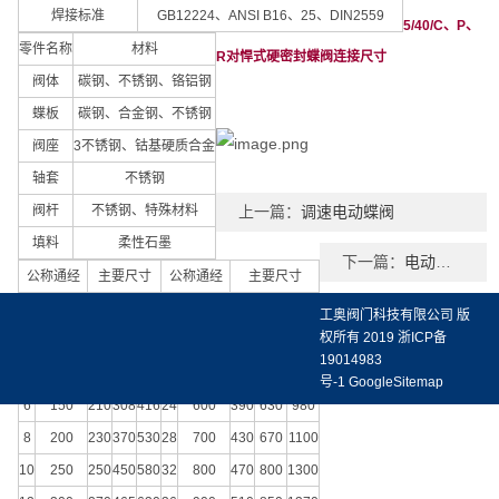
焊接标准
GB12224、ANSI B16、25、DIN2559
5/40/C、P、
零件名称
材料
R对悍式硬密封蝶阀连接尺寸
阀体
碳钢、不锈钢、铬铝钢
蝶板
碳钢、合金钢、不锈钢
阀座
3不锈钢、钴基硬质合金
轴套
不锈钢
阀杆
不锈钢、特殊材料
上一篇：
调速电动蝶阀
填料
柔性石墨
下一篇：
电动硬密封蝶阀
公称通经
主要尺寸
公称通经
主要尺寸
in
DN(mm)
L
H1
H
in
DN(mm)
L
H1
H
工奥阀门科技有限公司
版
权所有 2019
浙ICP备
4
100
190
270
370
18
450
330
535
820
19014983
5
125
200
295
390
20
500
350
560
900
号-1
GoogleSitemap
6
150
210
308
416
24
600
390
630
980
8
200
230
370
530
28
700
430
670
1100
10
250
250
450
580
32
800
470
800
1300