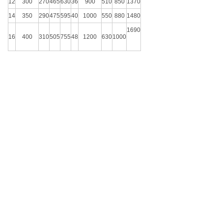
12
300
270
465
630
36
900
510
850
1370
14
350
290
475
595
40
1000
550
880
1480
1690
16
400
310
505
755
48
1200
630
1000
产品展示
新闻中心
关于我们
调节阀
新闻动态
公司简介
疏水阀系列
技术文章
减压阀系列
安全阀系列
过滤器系类
资质展示
联系我们
汽水分离器系列
德标阀门
荣誉资质
联系方式
气动圆顶阀
在线留言
蝶阀系列
电站阀