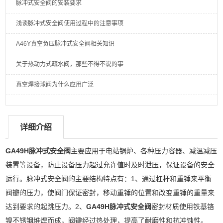
脉冲式安全阀的安装要求
浅谈脉冲式安全阀使用过程中的注意事项
A46Y真空负压脉冲式安全阀相关知识
关于热动力式疏水阀，那些不得不说的事
真空焊接球阀为什么应用广泛
详细介绍
GA49H脉冲式安全阀
主要应用于电站锅炉、各种压力容器、减温减压
装置等设备，防止设备压力超过允许值时及时泄压，保证设备的安全
运行。脉冲式安全阀的主要结构特点有：1、通过杠杆和重锤来平衡
阀瓣的压力，使阀门保证密封，移动重锤的位置和改变重锤的重量来
达到要求的起跳压力。2、
GA49H脉冲式安全阀
密封材质使用铁基铬
镍不锈钢堆焊而成，阀瓣经过热处理，提高了耐磨性和抗冲蚀性。