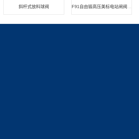
斜杆式放料球阀
F91自由锻高压美标电站闸阀 闸阀生产
产品展示
新闻中心
关于我们
安全阀系列
新闻动态
公司简介
技术文章
资质展示
联系我们
荣誉资质
联系方式
在线留言