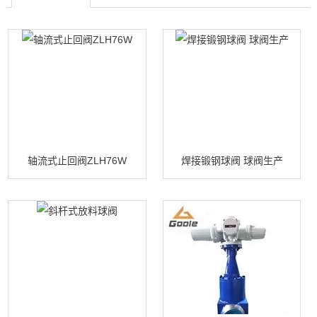
轴流式止回阀ZLH76W
焊接锻钢球阀 球阀生产