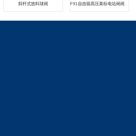
斜杆式放料球阀
F91自由锻高压美标电站闸阀 闸阀生产
产品展示
新闻中心
关于我们
疏水阀系列
新闻动态
公司简介
技术文章
资质展示
联系我们
荣誉资质
联系方式
在线留言