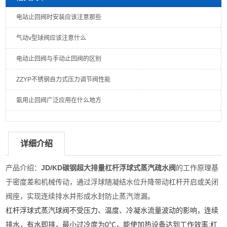
电站止回阀时安装​应该注意那些
气动v型球阀应该注意什么
电动止回阀与手动止回阀的区别
ZZYP不锈钢自力式压力调节阀性能
氨用止回阀广泛应用在什么地方
详细介绍
产品介绍：
JD/KD碳钢超大排量杠杆浮球式蒸汽疏水阀
的工作原理基
于密度差和机械传动，通过浮球随凝结水位升降带动杠杆开启或关闭
阀座，实现连续排水并形成水封防止蒸汽泄漏。
杠杆浮球式蒸汽球阀
不受压力、温度、冷凝水流量波动的影响，连续
排水，有水即排，最小过冷度为0℃，能使加热设备达到工作效率;杠