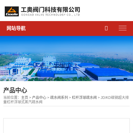

网站导航
产品中心
当前位置：
主页
>
产品中心
>
疏水阀系列
>
杠杆浮球疏水阀
> JD/KD碳钢超大排
量杠杆浮球式蒸汽疏水阀