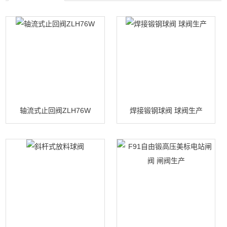
轴流式止回阀ZLH76W
焊接锻钢球阀 球阀生产