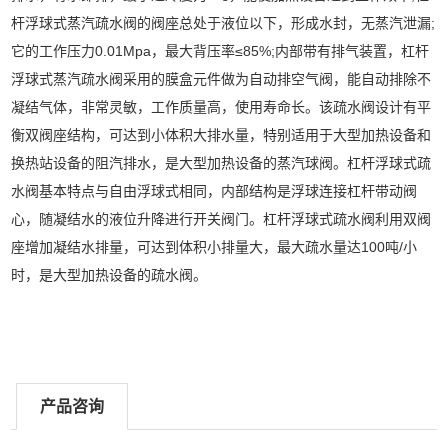
杆浮球式蒸汽疏水阀的阀座总处于液位以下，形成水封，无蒸汽泄漏;
它的工作压力0.01Mpa，最大背压率≤85%;内部带有排气装置，杠杆
浮球式蒸汽疏水阀采用的膜盒
元件
做为自动排空气阀，能自动排除不
凝结气体，非常灵敏，工作质量高，使用寿命长。该疏水阀设计有平
衡双阀座结构，可达到小体积大排水量，特别适用于大型加热设备和
换热站设备的阻汽排水，是大型加热设备的蒸汽球阀
。
杠杆浮球式疏
水阀基本特点与自由浮球式相同，内部结构是浮球连接杠杆带动阀
心，随凝结水的液位升降进行开关阀门。杠杆浮球式疏水阀利用双阀
座增加凝结水排量，可达到体积小排量大，最大疏水量达100吨/小
时，是大型加热设备的疏水阀。
产品咨询