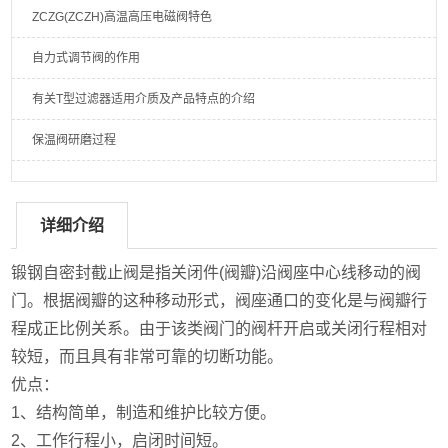
ZCZG(ZCZH)高温高压电磁阀特色
自力式调节阀的作用
有关T型过滤器适用介质及产品特点的介绍
保温阀研磨过程
详细介绍
锻钢自密封截止阀是指关闭件(阀瓣)沿阀座中心线移动的阀
门。根据阀瓣的这种移动形式，阀座通口的变化是与阀瓣行
程成正比例关系。由于该类阀门的阀杆开启或关闭行程相对
较短，而且具有非常可靠的切断功能。
优点：
1、结构简单，制造和维护比较方便。
2、工作行程小，启闭时间短。