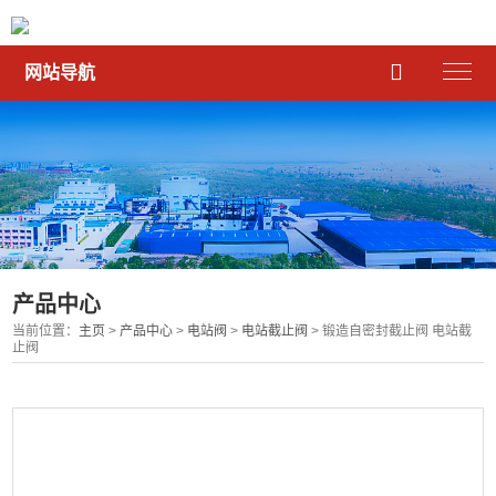

网站导航
产品中心
当前位置：
主页
>
产品中心
>
电站阀
>
电站截止阀
> 锻造自密封截止阀 电站截
止阀