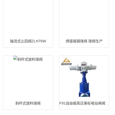
轴流式止回阀ZLH76W
焊接锻钢球阀 球阀生产
斜杆式放料球阀
F91自由锻高压美标电站闸阀 闸阀生产