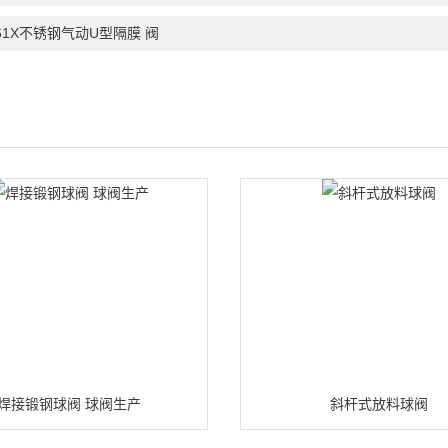
61X不锈钢气动U型隔膜 阀
焊接锻钢球阀 球阀生产
斜杆式放料球阀