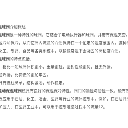
温球阀
介绍概述
温球阀
‌是一种特殊的球阀，它结合了电动执行器和球阀，并带有保温夹套
或冷却保冷，从而使阀内流通的介质保持在一个恒定的温度范围内。这种
化工、制药、食品等各类系统中，以输送常温下会凝固的高粘度介质。
温球阀
的特点包括：
构‌，相比一般球阀体积更小，重量更轻，密封性能更优，且无外漏。
管焊接‌，比铸造的更加牢固。
‌，具有连线简单，结构紧凑，动作稳定。
电动保温球阀
还具有良好的保温保冷特性，阀门的通径与管径一致，能有
泛应用于石油、化工、冶金、医药等行业的流体控制中。例如，在石油开
和压力；在医药工业中，可以用于控制灌装过程中的流量‌12。