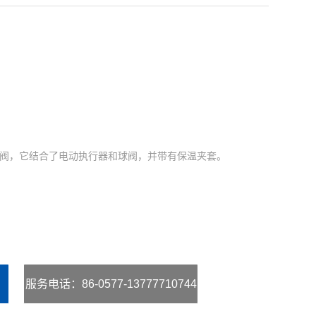
殊的球阀，它结合了电动执行器和球阀，并带有保温夹套。
服务电话
：86-0577-13777710744