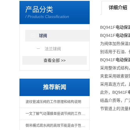
详细介绍
产品分类
/ Products Classification
BQ941F
电动保
‌BQ941F
电动保
球阀
为阀体加热保温
法兰球阀
别适用于石油、
BQ941F
电动保
查看全部 >>
‌采用整体式结
‌夹套采用碳素钢
‌采用直连方式
推荐新闻
此外，BQ941F
结晶介质等，广
波纹管减压阀的工作原理和结构说明
节管道上的流量
一文了解气动薄膜单座调节阀的工作原理
倒吊桶式疏水阀的高效节能是由于性能可靠