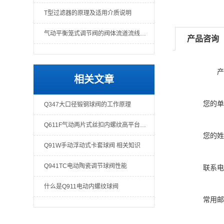
T型过滤器的原理及适用介质说明
气动平衡笼式调节阀的阀体流道流线形好
产品咨询
产
相关文章
您的单
Q347大口径锻钢球阀的工作原理
Q611F气动两片式丝扣内螺纹高平台球阀 的工作原理
您的姓
Q91W手动浮动式卡套球阀 相关知识
Q941TC电动陶瓷调节球阀性能
联系电
什么是Q911电动内螺纹球阀
常用邮