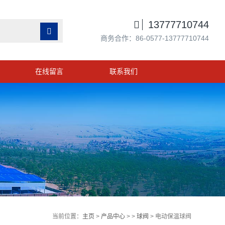

13777710744

商务合作：86-0577-13777710744
在线留言
联系我们
当前位置：
主页
>
产品中心
> >
球阀
> 电动保温球阀