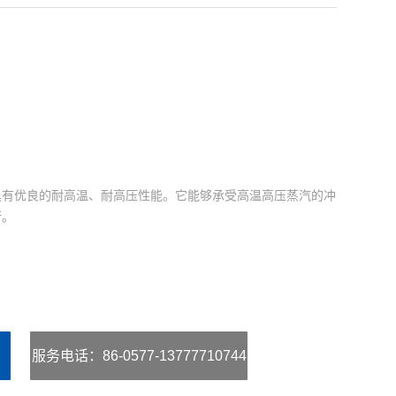
具有优良的耐高温、耐高压性能。它能够承受高温高压蒸汽的冲
行。
服务电话
：86-0577-13777710744