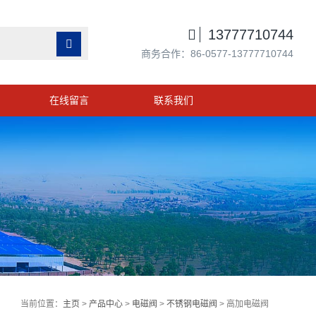

13777710744

商务合作：86-0577-13777710744
在线留言
联系我们
当前位置：
主页
>
产品中心
>
电磁阀
>
不锈钢电磁阀
> 高加电磁阀