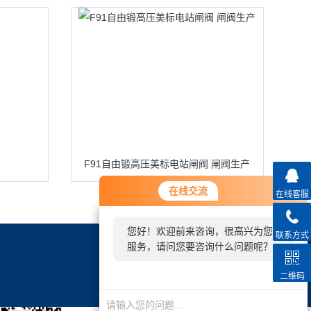
F91自由锻高压美标电站闸阀 闸阀生产
您好！欢迎前来咨询，很高兴为您
在线交流
在线交流
在线客服
服务，请问您要咨询什么问题呢？
您好！欢迎前来咨询，很高兴为您
联系方式
您好，看您停留很久了，是否找到
联系方式
服务，请问您要咨询什么问题呢？
了需求产品，您可以直接在线与我
邮件：
1501381797@qq.com
联系！
地址：
永嘉县瓯北镇张堡东路
二维码
微信扫描关注我们：