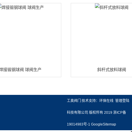
焊接锻钢球阀 球阀生产
斜杆式放料球阀
展示
联系我们
工奥阀门
技术支持：
环保在线
管理登陆
质
联系方式
科技有限公司
版权所有 2019
浙ICP备
在线留言
19014983号-1
GoogleSitemap