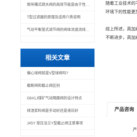
随着工业技术的
倒吊桶式疏水阀的高效节能是由于性能可靠
环境下的性能更
T型过滤器的原理及适用介质说明
综上所述，高加
气动平衡笼式调节阀的阀体流道流线形好
不断进步，高加
相关文章
偏心球阀就是V型球阀吗?
截断阀和截止阀区别
G641J煤矿气动隔膜阀的设计特点
产品咨询
排渣浆料阀是手动好还是液压好
J45Y 常压法兰Y型截止阀注意事项
产