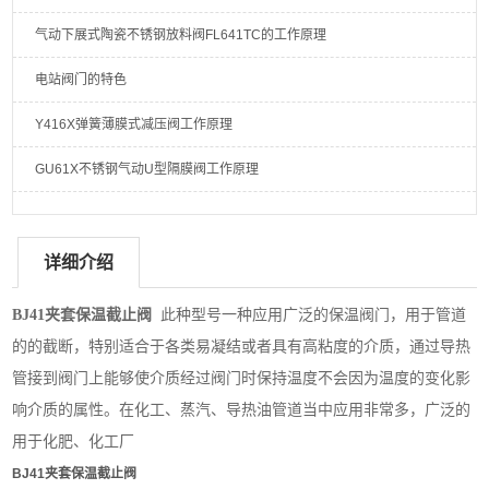
气动下展式陶瓷不锈钢放料阀FL641TC的工作原理
电站阀门的特色
Y416X弹簧薄膜式减压阀工作原理
GU61X不锈钢气动U型隔膜阀工作原理
详细介绍
BJ41夹套保温截止阀
此种型号一种应用广泛的保温阀门，用于管道
的的截断，特别适合于各类易凝结或者具有高粘度的介质，通过导热
管接到阀门上能够使介质经过阀门时保持温度不会因为温度的变化影
响介质的属性。在化工、蒸汽、导热油管道当中应用非常多，广泛的
用于化肥、化工厂
BJ41夹套保温截止阀