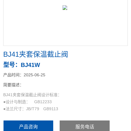
<
>
BJ41夹套保温截止阀
型号：BJ41W
产品时间：2025-06-25
简要描述：
BJ41夹套保温截止阀设计标准：
●设计与制造： GB12233
●法兰尺寸：JB/T79 GB9113
●结构长度： GB12221
●检验与试验： GB/T13927
产品咨询
服务电话