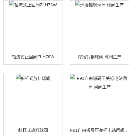
轴流式止回阀ZLH76W
焊接锻钢球阀 球阀生产
斜杆式放料球阀
F91自由锻高压美标电站闸阀 闸阀生产