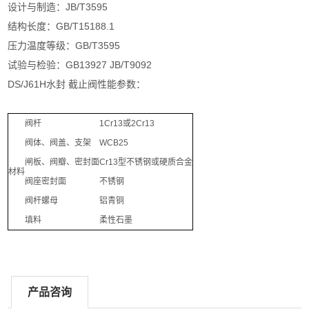
设计与制造：JB/T3595
结构长度：GB/T15188.1
压力温度等级：GB/T3595
试验与检验：GB13927 JB/T9092
DS/J61H水封 截止阀性能参数：
阀杆
1Cr13或2Cr13
阀体、阀盖、支架
WCB25
闸板、阀瓣、密封面
Cr13型不锈钢或硬质合金
材料
阀座密封面
不锈钢
阀杆螺母
铝青铜
填料
柔性石墨
产品咨询