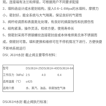
观。连接端有法兰和焊接，可根据用户不同要求配接
2、填料函设计成水密封结构，接入0.6~1.6Mpa的水填料，摩擦力
小，密封好，能全系统与大气隔离，保证良好的气密性
3、阀杆经调质和表面氮化处理，有良好的搞腐蚀性和抗擦伤性
4、结构紧凑，操作灵活，检修方便，使用寿命长
5、倒密封采用不锈钢螺纹连接密封座或本体堆焊奥氏体不锈钢而
成，倒密封可靠。填料更换和维修可在不停机情况下进行，方便快捷
不影响系统运行
DS/, J61H水封 截止阀主要零件材料：
型号
DS/J61H-25
DS/J61H-40
DS/J61H-64
工作压力（MPa）
2.5
4.0
6.4
适用温度（℃）
≤425
适用介质
水、蒸汽、油品、非腐蚀性气体
DS/J61H水封 截止阀执行标准：