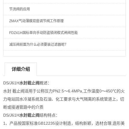
节流阀的应用
ZMAX气动薄膜双座调节阀工作原理
FDZ41H国标单向手动防盗锁闭楔式闸阀性能
减压阀前面为什么必须要装过滤器呢？
详细介绍
DS/J61H
水封截止阀
概述：
水封 截止阀适用于公称压力PN2.5～6.4MPa,工作温度0～450℃的火
力电站回水冷凝系统及石油、化工要求与大气隔离的系统管道上，切
断或接通管路中的介质
DS/J61H
水封截止阀
结构特点：
1、产品按国家标准GB12235设计制造，结构新颖，选材合理,造形美