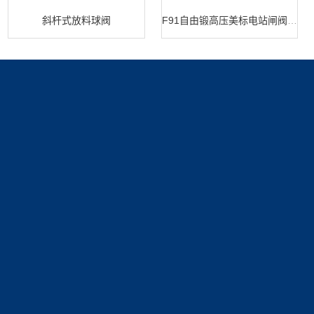
斜杆式放料球阀
F91自由锻高压美标电站闸阀 闸阀生产
产品展示
新闻中心
关于我们
截止阀
新闻动态
公司简介
技术文章
资质展示
联系我们
荣誉资质
联系方式
在线留言