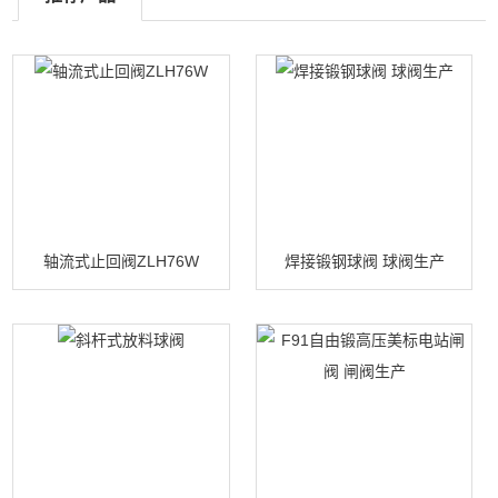
轴流式止回阀ZLH76W
焊接锻钢球阀 球阀生产