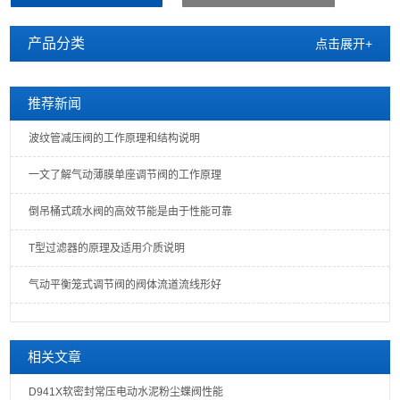
产品分类
点击展开+
推荐新闻
波纹管减压阀的工作原理和结构说明
一文了解气动薄膜单座调节阀的工作原理
倒吊桶式疏水阀的高效节能是由于性能可靠
T型过滤器的原理及适用介质说明
气动平衡笼式调节阀的阀体流道流线形好
相关文章
D941X软密封常压电动水泥粉尘蝶阀性能