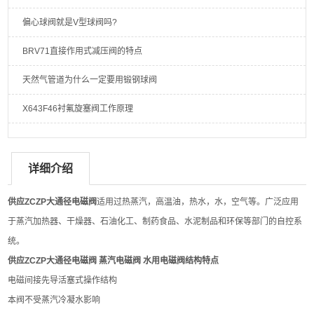
偏心球阀就是V型球阀吗?
BRV71直接作用式减压阀的特点
天然气管道为什么一定要用锻钢球阀
X643F46衬氟旋塞阀工作原理
详细介绍
供应ZCZP大通径电磁阀
适用过热蒸汽，高温油，热水，水，空气等。广泛应用
于蒸汽加热器、干燥器、石油化工、制药食品、水泥制品和环保等部门的自控系
统。
供应ZCZP大通径电磁阀
蒸汽电磁阀 水用电磁阀结构特点
电磁间接先导活塞式操作结构
本阀不受蒸汽冷凝水影响