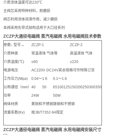
介质流体温度可达220℃
主阀芯采用特种材料，耐磨损
阀芯利用流体润滑作用，减少磨损
本阀采用先导式结构适用于大口径系列
ZCZP大通径电磁阀 蒸汽电磁阀 水用电磁阀技术参数
参数↓ 型号→
ZCZP-1
ZCZP-2
介质种类
常温液体 气体等
高温液体 气体
介质温度(℃)
≤60
≤220
电源电压
AC220V·DC24V其余规格可作特殊订货
工作压力(Mpa)
0.04～1.6
0.1～1.6
公称通径（mm）
40
50
65
100
125
150
200
250
300
350
功率
24W
50W
阀体材质
黄铜和不锈钢
铸钢和不锈钢
流量系数(Kv)
按JB/T7352-94规定
ZCZP大通径电磁阀 蒸汽电磁阀 水用电磁阀安装尺寸