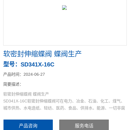
<
>
软密封伸缩蝶阀 蝶阀生产
型号：SD341X-16C
产品时间：2024-06-27
简要描述：
软密封伸缩蝶阀 蝶阀生产
SD341X-16C软密封伸缩蝶阀可在电力、冶金、石油、化工、煤气、
城市供热、水电造纸、轻纺、医药、食品、供排水、能源、一切非腐
蚀性的气体、液体、半流体以及固体粉末管线和容器上作为调节和截
流使用。蝶阀可任意位置安装，不受介质、流向的影响，另作阀门安
产品咨询
服务电话
装时两法兰间距的调节。