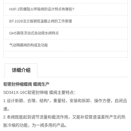
HXF-2防爆阻火呼吸阀的设计特点有哪些?
BT-1028法兰锻钢低温截止阀的工作原理
GH5铸铁浮动式自动疏水阀特点
气动隔膜阀的构成及功能
详细介绍
软密封伸缩蝶阀 蝶阀生产
SD341X-16C软密封伸缩 蝶阀主要特点：
1.设计新颖、合理、结构*，重量轻，安装和拆卸、操作方便，启闭迅
速。
2.本阀既能起到调节流量和截流作用，又能补偿管道温差所产生的热
胀冷缩的功能，为一阀多用的产品。