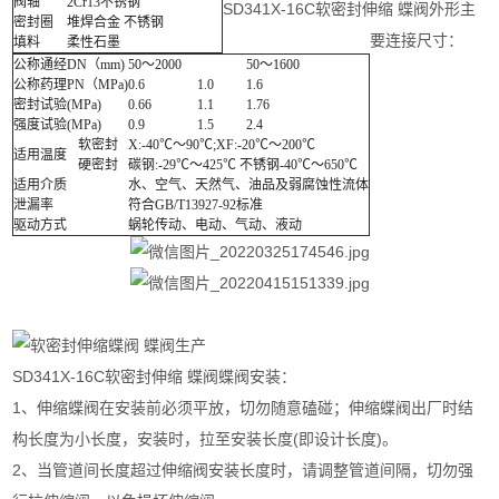
阀轴
2Cr13不锈钢
SD341X-16C软密封伸缩 蝶阀外形主
密封圈
堆焊合金 不锈钢
要连接尺寸：
填料
柔性石墨
公称通经DN（mm)
50～2000
50～1600
公称药理PN（MPa)
0.6
1.0
1.6
密封试验(MPa)
0.66
1.1
1.76
强度试验(MPa)
0.9
1.5
2.4
软密封
X:-40℃～90℃;XF:-20℃～200℃
适用温度
硬密封
碳钢:-29℃～425℃ 不锈钢-40℃～650℃
适用介质
水、空气、天然气、油品及弱腐蚀性流体
泄漏率
符合GB/T13927-92标准
驱动方式
蜗轮传动、电动、气动、液动
SD341X-16C软密封伸缩 蝶阀蝶阀安装：
1、伸缩蝶阀在安装前必须平放，切勿随意磕碰；伸缩蝶阀出厂时结
构长度为小长度，安装时，拉至安装长度(即设计长度)。
2、当管道间长度超过伸缩阀安装长度时，请调整管道间隔，切勿强