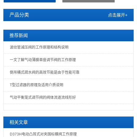
产品分类
点击展开+
推荐新闻
波纹管减压阀的工作原理和结构说明
一文了解气动薄膜单座调节阀的工作原理
倒吊桶式疏水阀的高效节能是由于性能可靠
T型过滤器的原理及适用介质说明
气动平衡笼式调节阀的阀体流道流线形好
相关文章
D373H电动凸耳式对夹国标蝶阀工作原理