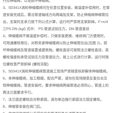
行拉伸缩阀，以免损坏伸缩阀。
3、SD341X涡轮伸缩蝶阀可在任意位置安装，做温度补偿用时，在管
道安装完成后，需沿管道轴线方向两端加支架，防止伸缩阀伸缩管拉
出，支架的支承力按下列公式计算，运行时严禁将支架卸掉。F>π/4
三PS·DN·(kgf) 式中： PS-管道试验压力，DN-管道直径
4、伸缩蝶阀不做温度补偿时，只做安装更换、维修阀门方便用时，
可用通螺栓限位，对称夹紧伸缩蝶阀以防止伸缩管拉出(见图 2)，损
坏伸缩蝶阀及管道装置或建筑物。螺栓直径可按照法兰螺栓直径，其
螺栓强度和承受试验压力及管道拉力，按上公式进行计算，运行时限
位螺栓晋严禁卸掉 (螺栓另配)
5、SD341X涡轮伸缩蝶阀管道施工现场严禁随意拆卸解体伸缩蝶阀。
6、本伸缩蝶阀，加工精细，配合严密，请勿在现场随意反复拉长压
短伸缩蝶阀。管道安装时，要求伸缩阀两端管道必须同心，管道上的
两法兰面要求平行。
7、法兰固定螺栓应对称紧固，请勿单边强行紧固法兰固定螺栓。
8、伸缩管安装在阀门后。