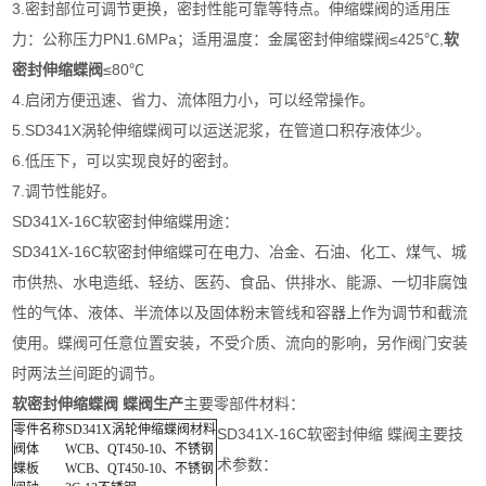
3.密封部位可调节更换，密封性能可靠等特点。伸缩蝶阀的适用压
力：公称压力PN1.6MPa；适用温度：金属密封伸缩蝶阀≤425℃,
软
密封伸缩蝶阀
≤80℃
4.启闭方便迅速、省力、流体阻力小，可以经常操作。
5.SD341X涡轮伸缩蝶阀可以运送泥浆，在管道口积存液体少。
6.低压下，可以实现良好的密封。
7.调节性能好。
SD341X-16C软密封伸缩蝶用途：
SD341X-16C软密封伸缩蝶可在电力、冶金、石油、化工、煤气、城
市供热、水电造纸、轻纺、医药、食品、供排水、能源、一切非腐蚀
性的气体、液体、半流体以及固体粉末管线和容器上作为调节和截流
使用。蝶阀可任意位置安装，不受介质、流向的影响，另作阀门安装
时两法兰间距的调节。
软密封伸缩蝶阀 蝶阀生产
主要零部件材料：
零件名称
SD341X涡轮伸缩蝶阀材料
SD341X-16C软密封伸缩 蝶阀主要技
阀体
WCB、QT450-10、不锈钢
术参数：
蝶板
WCB、QT450-10、不锈钢