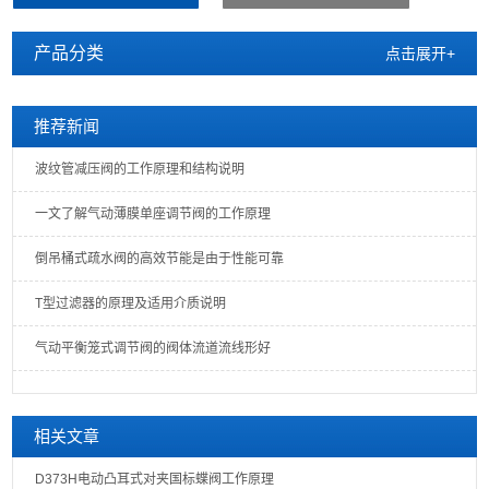
产品分类
点击展开+
推荐新闻
波纹管减压阀的工作原理和结构说明
一文了解气动薄膜单座调节阀的工作原理
倒吊桶式疏水阀的高效节能是由于性能可靠
T型过滤器的原理及适用介质说明
气动平衡笼式调节阀的阀体流道流线形好
相关文章
D373H电动凸耳式对夹国标蝶阀工作原理