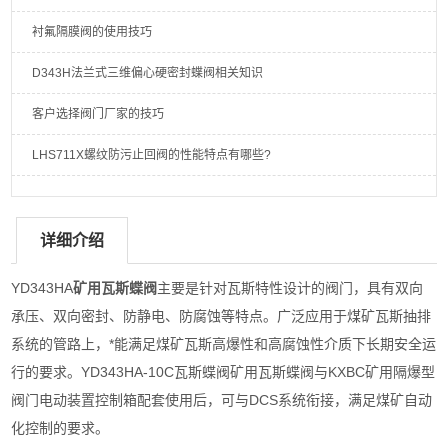
衬氟隔膜阀的使用技巧
D343H法兰式三维偏心硬密封蝶阀相关知识
客户选择阀门厂家的技巧
LHS711X螺纹防污止回阀的性能特点有哪些?
详细介绍
YD343HA
矿用瓦斯蝶阀
主要是针对瓦斯特性设计的阀门，具有双向
承压、双向密封、防静电、防腐蚀等特点。广泛应用于煤矿瓦斯抽排
系统的管路上，*能满足煤矿瓦斯高爆性和高腐蚀性介质下长期安全运
行的要求。YD343HA-10C瓦斯蝶阀矿用瓦斯蝶阀与KXBC矿用隔爆型
阀门电动装置控制箱配套使用后，可与DCS系统衔接，满足煤矿自动
化控制的要求。