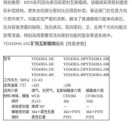
特别推荐：MDS系列双向承压软密封瓦斯蝶阀，该蝶阀采用密封圈变
形补偿结构，使失去的部分密封比压得到补偿，保证阀门在任意方向
介质作用下，均能实现严密的关断，解决了普通蝶阀只能单向承压，
反向容易泄露的缺陷；双向承压，双向密封，正、反两个方向均能达
到零泄漏，特别适用需要双流向密封功能的复杂管道系统中。
YD343HA-10C
矿用瓦斯蝶阀
蝶阀【性能参数】
型号
YD343HA-10C
YD343HA-10P
YD343HA-10R
YD343HA-16C
YD343HA-16P
YD343HA-16R
YD343HA-25C
YD343HA-25P
YD343HA-25R
YD343HA-40C
YD343HA-40P
YD343HA-40R
工作压力（MPa）
1.0~4.0
适用温度（℃）
≤425
≤200
适用介质
煤气、天然气、瓦斯
硝酸类介质
醋酸类介质
材料
阀体、蝶板
WCB
CF8/304
CF3M/316L
阀杆
2Cr13
304
316L
阀体密封面
堆焊 507
－
－
蝶板密封面
304＋柔性石墨
304＋PTFE
304＋PTFE
填料
柔性石墨
PTFE
PTFE