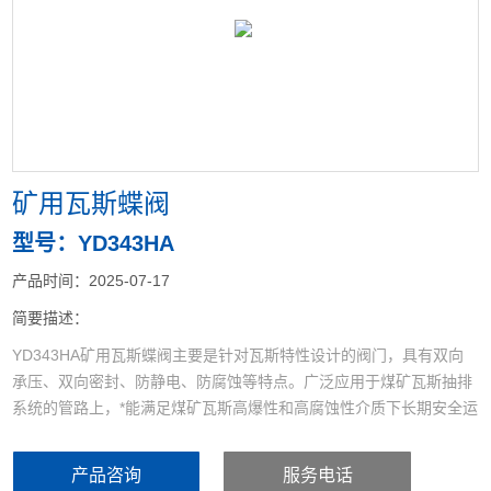
<
>
矿用瓦斯蝶阀
型号：YD343HA
产品时间：2025-07-17
简要描述：
YD343HA矿用瓦斯蝶阀主要是针对瓦斯特性设计的阀门，具有双向
承压、双向密封、防静电、防腐蚀等特点。广泛应用于煤矿瓦斯抽排
系统的管路上，*能满足煤矿瓦斯高爆性和高腐蚀性介质下长期安全运
行的要求。YD343HA-10C瓦斯蝶阀矿用瓦斯 蝶阀与KXBC矿用隔爆
型阀门电动装置控制箱配套使用后，可与DCS系统衔接，满足煤矿自
产品咨询
服务电话
动化控制的要求。