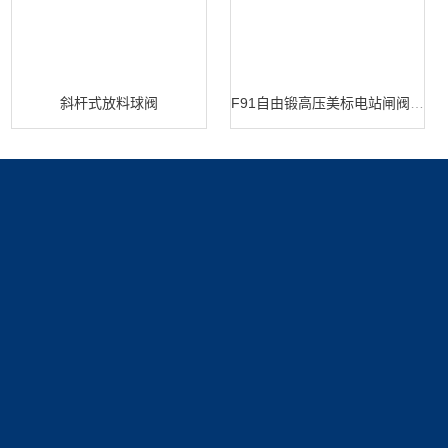
斜杆式放料球阀
F91自由锻高压美标电站闸阀 闸阀生产
产品展示
新闻中心
关于我们
蝶阀系列
新闻动态
公司简介
技术文章
资质展示
联系我们
荣誉资质
联系方式
在线留言