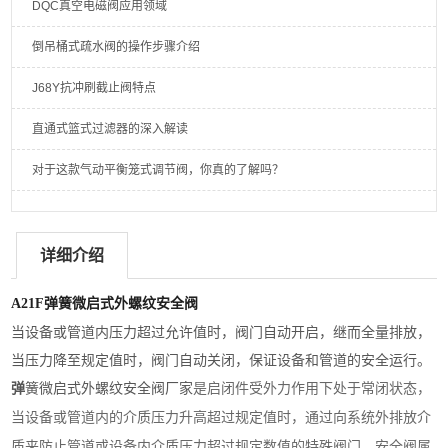
DQC真空电磁阀应用领域
倒吊桶式疏水阀的操作步骤介绍
J68Y抗冲刷截止阀特点
直通式篮式过滤器的深入解读
对于这款气动平衡笼式调节阀，你真的了解吗？
详细介绍
A21F弹簧微启式外螺纹安全阀
当设备或管道内压力超过允许值时，阀门自动开启，继而全量排放，
当压力降至规定值时，阀门自动关闭，保证设备和管道的安全运行。
弹
簧微启式外螺纹安全阀厂家
是启闭件受外力作用下处于常闭状态，
当设备或管道内的介质压力升高超过规定值时，通过向系统外排放介
质来防止管道或设备内介质压力超过规定数值的特殊阀门。安全阀属