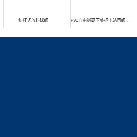
斜杆式放料球阀
F91自由锻高压美标电站闸阀 闸阀生产
产品展示
新闻中心
关于我们
安全阀系列
新闻动态
公司简介
技术文章
资质展示
联系我们
荣誉资质
联系方式
在线留言