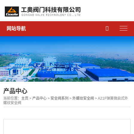

网站导航
产品中心
当前位置：
主页
>
产品中心
>
安全阀系列
>
外螺纹安全阀
> A21F弹簧微启式外
螺纹安全阀