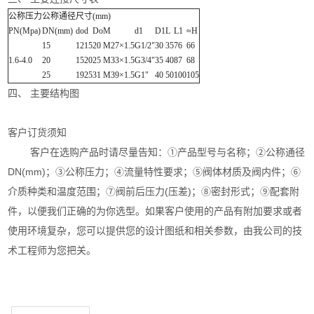
公称压力
公称通径
尺寸(mm)
PN(Mpa)
DN(mm)
do
d
Do
M
d1
D1
L
L1
≈H
15
12
15
20
M27×1.5
G1/2"
30
35
76
66
1.6-4.0
20
15
20
25
M33×1.5
G3/4"
35
40
87
68
25
19
25
31
M39×1.5
G1"
40
50
100
105
四、 主要结构图
客户订货须知
客户在选购产品时请尽量告知：①产品型号与名称；②公称通径
DN(mm)；③公称压力；④流量特性要求；⑤阀体材质及阀内件；⑥
介质种类和温度范围；⑦阀前后压力(压差)；⑧密封形式；⑨配套附
件，以便我们正确的为你选型。如果客户使用的产品有附加要求或者
使用环境复杂，您可以提供您的设计图纸和相关参数，由我公司的技
术工程师为您把关。