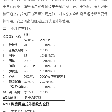
于自动阀类，
弹簧微启式外螺纹安全阀厂家
主要用于锅炉、压力容器
和管道上，控制压力不超过规定值，对人身安全和设备运行起重要保
护作用。安全阀必须经过压力试验才能使用
。
二、 零部件材料表
材料
序号
零件名称
A21F-C
A21F-P
1
管接头
20
1Cr18Ni9Ti
2
管接头螺母
35
2Cr13
3
阀座
35
1Cr18Ni9Ti
4
阀体
2Cr13
1Cr18Ni9Ti
5
阀瓣
2Cr13+PTFE
1Cr18Ni9Ti+PTFE
6
弹簧座
2Cr13
1Cr18Ni9Ti
7
弹簧
50CrVA
50CrVA包覆氟塑料
8
锁紧螺母
Q235-A
ZG230-450
9
弹簧导向垫
2Cr13
1Cr18Ni9Ti
10
调节螺母
Q235-A
2Cr13
密封面材料
"F"型为PTFE
A21F弹簧微启式外螺纹安全阀
三、 主要连接尺寸表