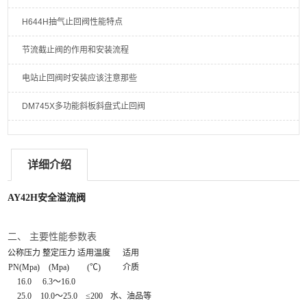
H644H抽气止回阀性能特点
节流截止阀的作用和安装流程
电站止回阀时安装​应该注意那些
DM745X多功能斜板斜盘式止回阀
详细介绍
AY42H安全溢流阀
二、 主要性能参数表
公称压力
整定压力
适用温度
适用
PN(Mpa)
(Mpa)
(℃)
介质
16.0
6.3～16.0
25.0
10.0～25.0
≤200
水、油品等