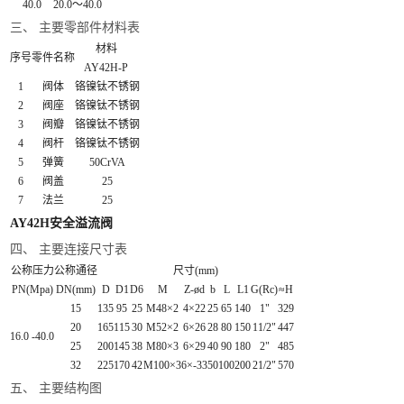
40.0
20.0～40.0
三、 主要零部件材料表
材料
序号
零件名称
AY42H-P
1
阀体
铬镍钛不锈钢
2
阀座
铬镍钛不锈钢
3
阀瓣
铬镍钛不锈钢
4
阀杆
铬镍钛不锈钢
5
弹簧
50CrVA
6
阀盖
25
7
法兰
25
AY42H安全溢流阀
四、 主要连接尺寸表
公称压力
公称通径
尺寸(mm)
PN(Mpa)
DN(mm)
D
D1
D6
M
Z-ød
b
L
L1
G(Rc)
≈H
15
135
95
25
M48×2
4×22
25
65
140
1"
329
20
165
115
30
M52×2
6×26
28
80
150
11/2"
447
16.0 -40.0
25
200
145
38
M80×3
6×29
40
90
180
2"
485
32
225
170
42
M100×3
6×-33
50
100
200
21/2"
570
五、 主要结构图