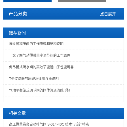
产品分类
点击展开+
推荐新闻
波纹管减压阀的工作原理和结构说明
一文了解气动薄膜单座调节阀的工作原理
倒吊桶式疏水阀的高效节能是由于性能可靠
T型过滤器的原理及适用介质说明
气动平衡笼式调节阀的阀体流道流线形好
相关文章
高压微量卷帘自动排气阀 S-014-40C 技术与设计特点