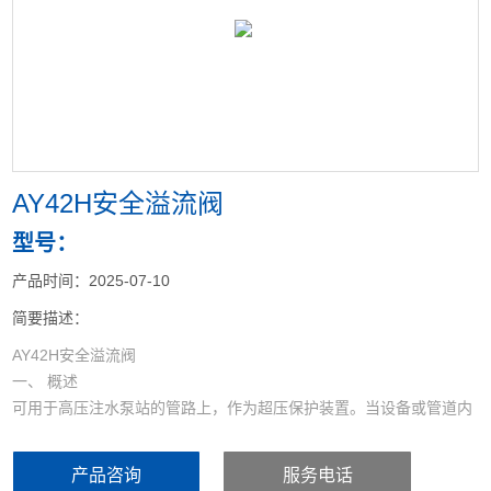
<
>
AY42H安全溢流阀
型号：
产品时间：2025-07-10
简要描述：
AY42H安全溢流阀
一、 概述
可用于高压注水泵站的管路上，作为超压保护装置。当设备或管道内
压力超过允许值时，阀门自动开启，继而全量排放，当压力降至规定
值时，阀门自动关闭，保证设备和管道的安全运行。
产品咨询
服务电话